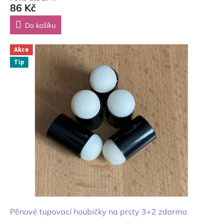
86 Kč
Do košíku
Akce
Tip
Pěnové tupovací houbičky na prsty 3+2 zdarma