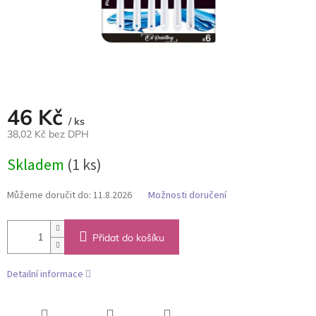
46 Kč
/ ks
38,02 Kč bez DPH
Měrná
Skladem
(1 ks)
cena:
Můžeme doručit do:
11.8.2026
Možnosti doručení
Přidat do košíku
Detailní informace