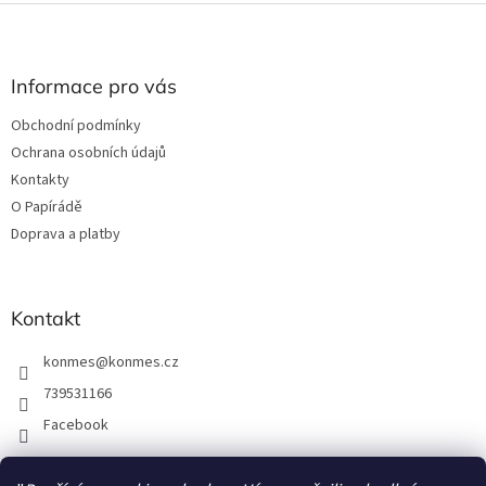
Z
á
p
a
Informace pro vás
t
Obchodní podmínky
í
Ochrana osobních údajů
Kontakty
O Papírádě
Doprava a platby
Kontakt
konmes
@
konmes.cz
739531166
Facebook