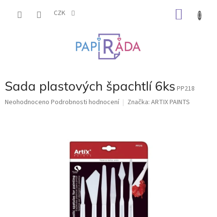
Přejít
NÁKU
na
CZK
obsah
KOŠÍK
Sada plastových špachtlí 6ks
PP218
Průměrné
Neohodnoceno
Podrobnosti hodnocení
Značka:
ARTIX PAINTS
hodnocení
produktu
je
0,0
z
5
hvězdiček.