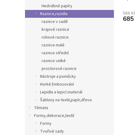
Hedvábné papíry
566 K
Raznice,razidla
685
raznice v sadě
krajové raznice
rohové raznice
raznice malé
raznice střední
raznice velké
prostorové raznice
Nástroje a pomůcky
Horké Embosování
Lepidla a lepicí materiál
Šablony na textil,papír,dřevo
Témata
Formy,dekorace,textil
Formy
Tvořivé sady