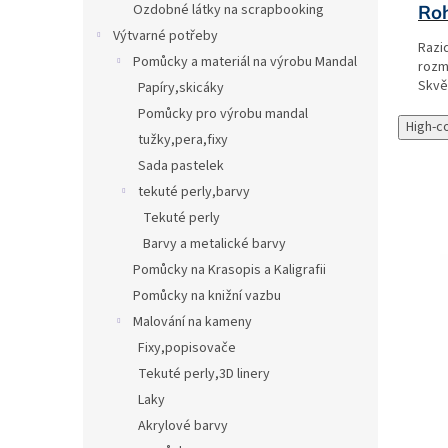
Roh
Ozdobné látky na scrapbooking
Výtvarné potřeby
Razid
Pomůcky a materiál na výrobu Mandal
rozm
Skvěl
Papíry,skicáky
Pomůcky pro výrobu mandal
High-c
tužky,pera,fixy
Sada pastelek
tekuté perly,barvy
Tekuté perly
Barvy a metalické barvy
Pomůcky na Krasopis a Kaligrafii
Pomůcky na knižní vazbu
Malování na kameny
Fixy,popisovače
Tekuté perly,3D linery
Laky
Akrylové barvy