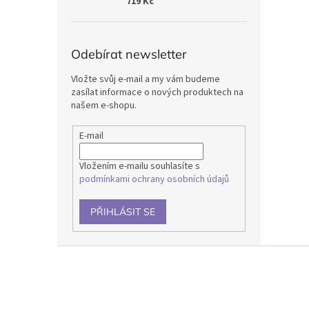
719 Kč
Odebírat newsletter
Vložte svůj e-mail a my vám budeme
zasílat informace o nových produktech na
našem e-shopu.
E-mail
Vložením e-mailu souhlasíte s
podmínkami ochrany osobních údajů
PŘIHLÁSIT SE
Z
á
p
a