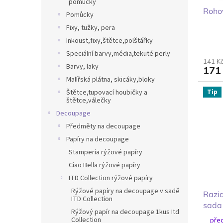
pomůcky
Rohov
Pomůcky
Fixy, tužky, pera
Inkoust,fixy,štětce,polštářky
Speciální barvy,média,tekuté perly
141 K
Barvy, laky
171
Malířská plátna, skicáky,bloky
Tip
Štětce,tupovací houbičky a
štětce,válečky
Decoupage
Předměty na decoupage
Papíry na decoupage
Stamperia rýžové papíry
Ciao Bella rýžové papíry
ITD Collection rýžové papíry
Rýžové papíry na decoupage v sadě
Razid
ITD Collection
sada 
Rýžový papír na decoupage 1kus Itd
Collection
před