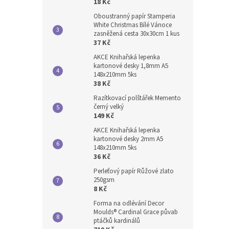
18 Kč
Oboustranný papír Stamperia
White Christmas Bílé Vánoce
zasněžená cesta 30x30cm 1 kus
37 Kč
AKCE Knihařská lepenka
kartonové desky 1,8mm A5
148x210mm 5ks
38 Kč
Razítkovací polštářek Memento
černý velký
149 Kč
AKCE Knihařská lepenka
kartonové desky 2mm A5
148x210mm 5ks
36 Kč
Perleťový papír Růžové zlato
250gsm
8 Kč
Forma na odlévání Decor
Moulds® Cardinal Grace půvab
ptáčků kardinálů