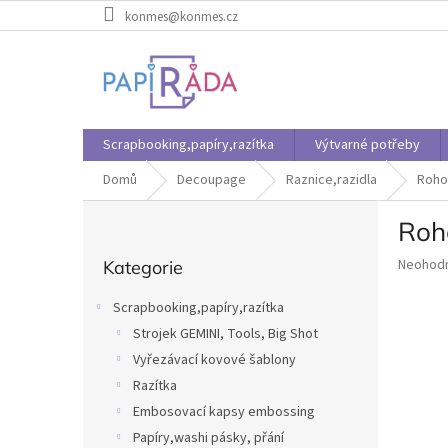
Přejít
konmes@konmes.cz
na
obsah
Scrapbooking,papíry,razítka
Výtvarné potřeby
Domů
Decoupage
Raznice,razidla
Roho
P
Roh
o
Přeskočit
s
Průměr
Neohod
Kategorie
kategorie
t
hodnoce
r
produkt
Scrapbooking,papíry,razítka
a
je
Strojek GEMINI, Tools, Big Shot
n
0,0
z
Vyřezávací kovové šablony
n
5
í
Razítka
hvězdič
p
Embosovací kapsy embossing
a
Papíry,washi pásky, přání