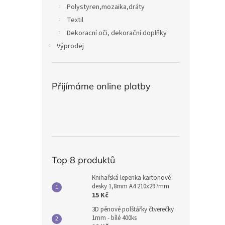
Polystyren,mozaika,dráty
Textil
Dekoracní oči, dekorační doplňky
Výprodej
Přijímáme online platby
Top 8 produktů
Knihařská lepenka kartonové
desky 1,8mm A4 210x297mm
15 Kč
3D pěnové polštářky čtverečky
1mm - bílé 400ks