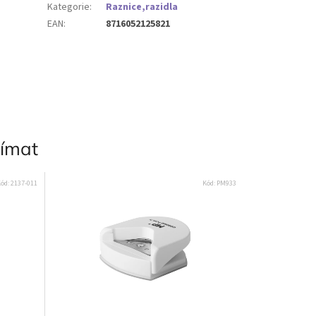
Kategorie
:
Raznice,razidla
EAN
:
8716052125821
jímat
ód:
2137-011
Kód:
PM933