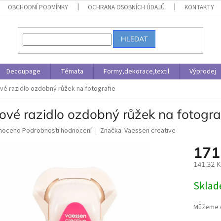
OBCHODNÍ PODMÍNKY
OCHRANA OSOBNÍCH ÚDAJŮ
KONTAKTY
HLEDAT
Decoupage
Témata
Formy,dekorace,textil
Výprodej
vé razidlo ozdobný růžek na fotografie
ové razidlo ozdobný růžek na fotogra
né
noceno
Podrobnosti hodnocení
Značka:
Vaessen creative
ní
171
u
141,32 
Měrná
Skla
cena:
ek.
Můžeme d