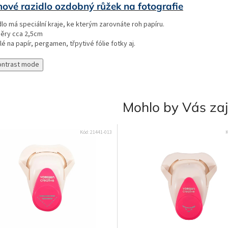
ové razidlo ozdobný růžek na fotografie
lo má speciální kraje, ke kterým zarovnáte roh papíru.
ěry cca 2,5cm
é na papír, pergamen, třpytivé fólie fotky aj.
ontrast mode
Mohlo by Vás za
Kód:
21441-013
K