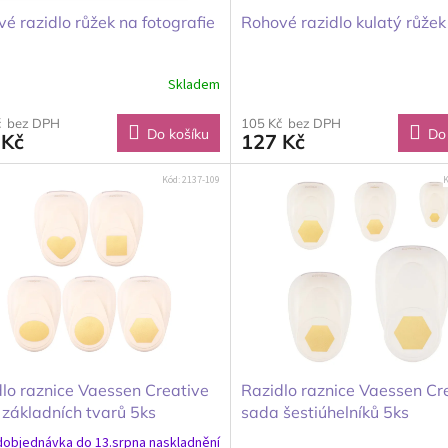
é razidlo růžek na fotografie
Rohové razidlo kulatý růžek
Skladem
č bez DPH
105 Kč bez DPH
Do košíku
Do
 Kč
127 Kč
Kód:
2137-109
K
lo raznice Vaessen Creative
Razidlo raznice Vaessen Cr
základních tvarů 5ks
sada šestiúhelníků 5ks
objednávka do 13.srpna naskladnění