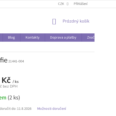
O PAPÍRÁDĚ
DOPRAVA A PLATBY
CZK
Přihlášení
NÁKUPNÍ
Prázdný košík
KOŠÍK
Blog
Kontakty
Doprava a platby
Značky
fie
21441-004
 Kč
/ ks
Kč bez DPH
dem
(2 ks)
oručit do:
11.8.2026
Možnosti doručení