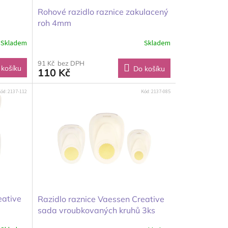
Rohové razidlo raznice zakulacený
roh 4mm
Skladem
Skladem
91 Kč bez DPH
 košíku
Do košíku
110 Kč
ód:
2137-112
Kód:
2137-085
eative
Razidlo raznice Vaessen Creative
sada vroubkovaných kruhů 3ks