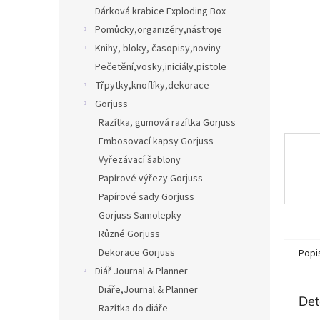
n
Dárková krabice Exploding Box
e
Pomůcky,organizéry,nástroje
l
Knihy, bloky, časopisy,noviny
Pečetění,vosky,iniciály,pistole
Třpytky,knoflíky,dekorace
Gorjuss
Razítka, gumová razítka Gorjuss
Embosovací kapsy Gorjuss
Vyřezávací šablony
Papírové výřezy Gorjuss
Papírové sady Gorjuss
Gorjuss Samolepky
Různé Gorjuss
Dekorace Gorjuss
Popi
Diář Journal & Planner
Diáře,Journal & Planner
Det
Razítka do diáře