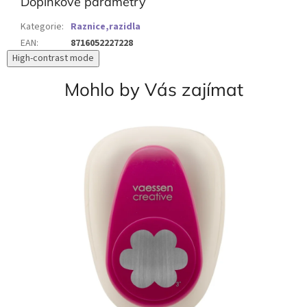
Doplňkové parametry
Kategorie
:
Raznice,razidla
EAN
:
8716052227228
High-contrast mode
Mohlo by Vás zajímat