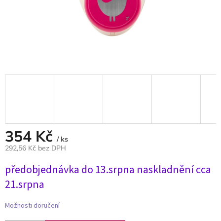
354 Kč
/ ks
292,56 Kč bez DPH
Měrná
předobjednávka do 13.srpna naskladnění cca
cena:
21.srpna
Možnosti doručení