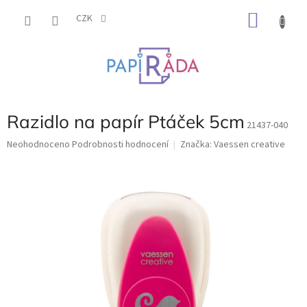
Přejít
NÁKU
na
CZK
obsah
KOŠÍK
Razidlo na papír Ptáček 5cm
21437-040
Průměrné
Neohodnoceno
Podrobnosti hodnocení
Značka:
Vaessen creative
hodnocení
produktu
je
0,0
z
5
hvězdiček.