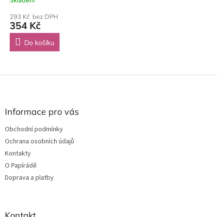
Skladem
293 Kč bez DPH
354 Kč
Do košíku
Z
á
p
a
Informace pro vás
t
Obchodní podmínky
í
Ochrana osobních údajů
Kontakty
O Papírádě
Doprava a platby
Kontakt