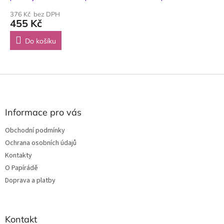
376 Kč bez DPH
455 Kč
Do košíku
Z
á
p
a
Informace pro vás
t
Obchodní podmínky
í
Ochrana osobních údajů
Kontakty
O Papírádě
Doprava a platby
Kontakt