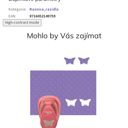
Kategorie
:
Raznice,razidla
EAN
:
8716052149759
High-contrast mode
Mohlo by Vás zajímat