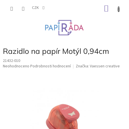
Přejít
NÁKU
na
CZK
obsah
KOŠÍK
Razidlo na papír Motýl 0,94cm
21432-010
Průměrné
Neohodnoceno
Podrobnosti hodnocení
Značka:
Vaessen creative
hodnocení
produktu
je
0,0
z
5
hvězdiček.