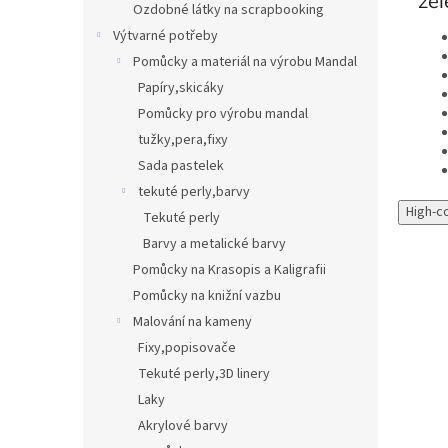
zel
Ozdobné látky na scrapbooking
Výtvarné potřeby
Pomůcky a materiál na výrobu Mandal
Papíry,skicáky
Pomůcky pro výrobu mandal
tužky,pera,fixy
Sada pastelek
tekuté perly,barvy
High-c
Tekuté perly
Barvy a metalické barvy
Pomůcky na Krasopis a Kaligrafii
Pomůcky na knižní vazbu
Malování na kameny
Fixy,popisovače
Tekuté perly,3D linery
Laky
Akrylové barvy