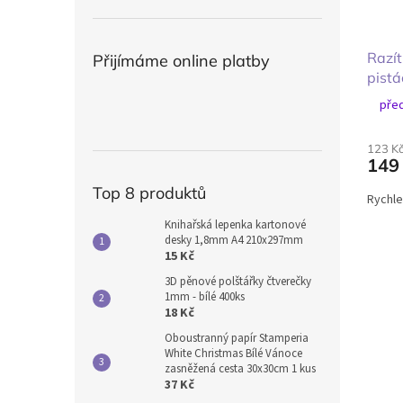
Razí
Přijímáme online platby
pistá
před
123 K
149
Top 8 produktů
Rychle
Knihařská lepenka kartonové
desky 1,8mm A4 210x297mm
15 Kč
3D pěnové polštářky čtverečky
1mm - bílé 400ks
18 Kč
Oboustranný papír Stamperia
White Christmas Bílé Vánoce
zasněžená cesta 30x30cm 1 kus
37 Kč