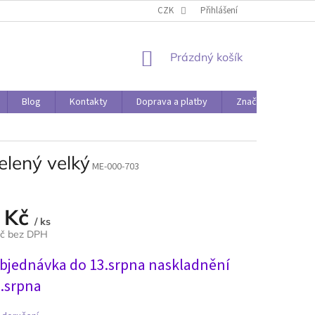
O PAPÍRÁDĚ
DOPRAVA A PLATBY
CZK
Přihlášení
NÁKUPNÍ
Prázdný košík
KOŠÍK
Blog
Kontakty
Doprava a platby
Značky
elený velký
ME-000-703
 Kč
/ ks
Kč bez DPH
bjednávka do 13.srpna naskladnění
1.srpna