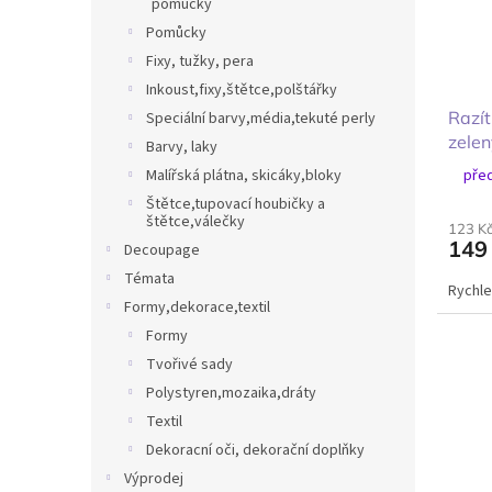
pomůcky
Pomůcky
Fixy, tužky, pera
Inkoust,fixy,štětce,polštářky
Razí
Speciální barvy,média,tekuté perly
zelen
Barvy, laky
před
Malířská plátna, skicáky,bloky
Štětce,tupovací houbičky a
štětce,válečky
123 K
149
Decoupage
Témata
Rychle
Formy,dekorace,textil
Formy
Tvořivé sady
Polystyren,mozaika,dráty
Textil
Dekoracní oči, dekorační doplňky
Výprodej