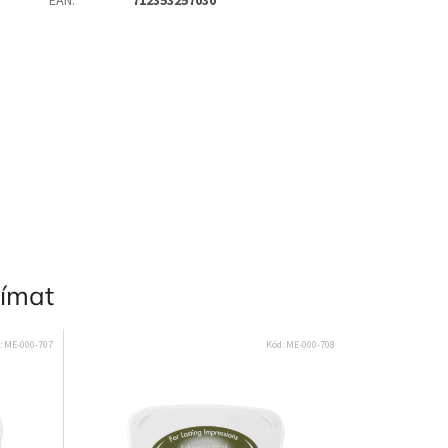
EAN
:
712353257030
jímat
:
ME-000-707
Kód:
ME-000-708