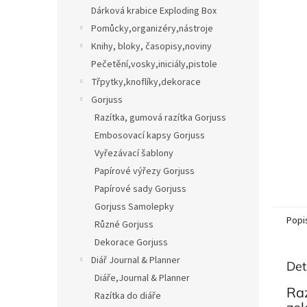
n
Dárková krabice Exploding Box
e
Pomůcky,organizéry,nástroje
l
Knihy, bloky, časopisy,noviny
Pečetění,vosky,iniciály,pistole
Třpytky,knoflíky,dekorace
Gorjuss
Razítka, gumová razítka Gorjuss
Embosovací kapsy Gorjuss
Vyřezávací šablony
Papírové výřezy Gorjuss
Papírové sady Gorjuss
Gorjuss Samolepky
Popi
Různé Gorjuss
Dekorace Gorjuss
Diář Journal & Planner
Det
Diáře,Journal & Planner
Raz
Razítka do diáře