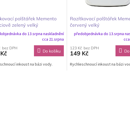
tkovací polštářek Memento
Razítkovací polštářek Mem
ciově zelený velký
červený velký
objednávka do 13.srpna naskladnění
předobjednávka do 13.srpna na
cca 21.srpna
cca
č bez DPH
123 Kč bez DPH
Do košíku
Do
 Kč
149 Kč
schnoucí inkoust na bázi vody.
Rychleschnoucí inkoust na bázi vo