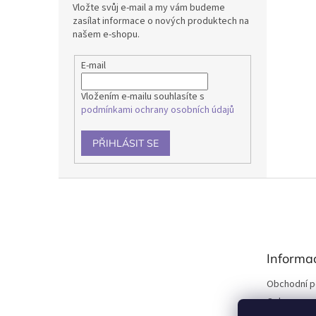
Vložte svůj e-mail a my vám budeme
zasílat informace o nových produktech na
našem e-shopu.
E-mail
Vložením e-mailu souhlasíte s
podmínkami ochrany osobních údajů
PŘIHLÁSIT SE
Z
á
p
a
t
Informa
í
Obchodní 
Ochrana os