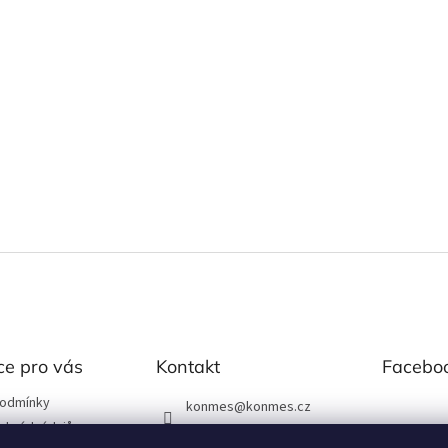
ce pro vás
Kontakt
Facebo
podmínky
konmes
@
konmes.cz
obních údajů
739531166