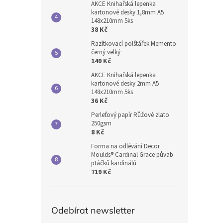
AKCE Knihařská lepenka
kartonové desky 1,8mm A5
148x210mm 5ks
38 Kč
Razítkovací polštářek Memento
černý velký
149 Kč
AKCE Knihařská lepenka
kartonové desky 2mm A5
148x210mm 5ks
36 Kč
Perleťový papír Růžové zlato
250gsm
8 Kč
Forma na odlévání Decor
Moulds® Cardinal Grace půvab
ptáčků kardinálů
719 Kč
Odebírat newsletter