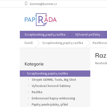
Přejít
konmes@konmes.cz
na
obsah
Scrapbooking,papíry,razítka
Výtvarné potřeby
Domů
Scrapbooking,papíry,razítka
Razítkova
P
Raz
o
Přeskočit
s
Průměr
Neohod
Kategorie
kategorie
t
hodnoce
r
produkt
Scrapbooking,papíry,razítka
a
je
Strojek GEMINI, Tools, Big Shot
n
0,0
z
Vyřezávací kovové šablony
n
5
í
Razítka
hvězdič
p
Embosovací kapsy embossing
a
Papíry,washi pásky, přání