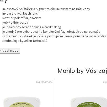
ený
Inkoustový polštářek s pigmentovým inkoustem na bázi vody
inkoust je rychleschnoucí
Rozměr polštářku je 6x9cm
velký výběr barev
je ideální pro scrapbooking a cardmaking
je vhodný pro vybarvování alkoholovými fixy, obrázek se nerozmaže
razítkovací polštářek je vyšší a proto jej můžeme použít i na větší razítka
Neobsahuje kyselinu. Netoxické
ontrast mode
Mohlo by Vás za
Kód:
ME-000-704
Kód