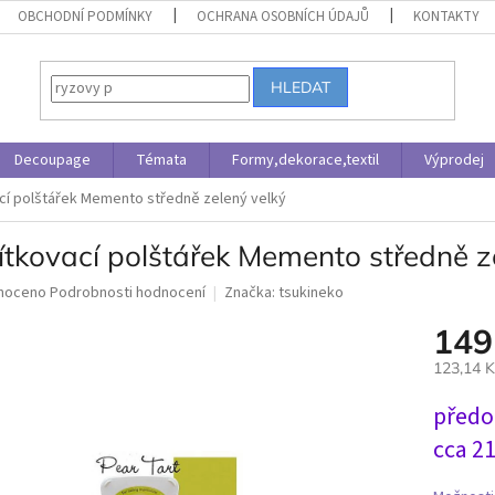
OBCHODNÍ PODMÍNKY
OCHRANA OSOBNÍCH ÚDAJŮ
KONTAKTY
HLEDAT
Decoupage
Témata
Formy,dekorace,textil
Výprodej
cí polštářek Memento středně zelený velký
ítkovací polštářek Memento středně z
né
noceno
Podrobnosti hodnocení
Značka:
tsukineko
ní
149
u
123,14 
Měrná
předo
cena:
ek.
cca 2