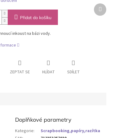
 doručení
Další
produkt
Přidat do košíku
noucí inkoust na bázi vody.
informace
ZEPTAT SE
HLÍDAT
SDÍLET
Doplňkové parametry
Kategorie
:
Scrapbooking,papíry,razítka