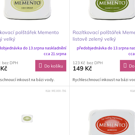
tkovací polštářek Memento
Razítkovací polštářek Mem
ý velký
listově zelený velký
objednávka do 13.srpna naskladnění
předobjednávka do 13.srpna na
cca 21.srpna
cca
č bez DPH
123 Kč bez DPH
Do košíku
Do
 Kč
149 Kč
schnoucí inkoust na bázi vody.
Rychleschnoucí inkoust na bázi vo
Kód:
ME-000-706
Kód