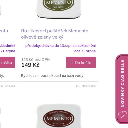
ento
Razítkovací polštářek Memento
olivově zelený velký
skladnění
předobjednávka do 13.srpna naskladnění
 21.srpna
cca 21.srpna
123 Kč bez DPH
NOVINKY CIAO BELLA
 košíku
Do košíku
149 Kč
dy.
Rychleschnoucí inkoust na bázi vody.
:
ME-000-201
Kód:
ME-000-800