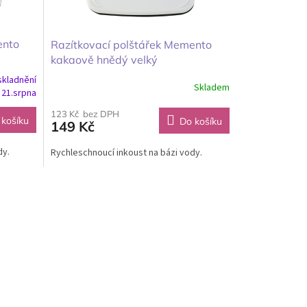
ento
Razítkovací polštářek Memento
kakaově hnědý velký
skladnění
Skladem
 21.srpna
123 Kč bez DPH
 košíku
Do košíku
149 Kč
dy.
Rychleschnoucí inkoust na bázi vody.