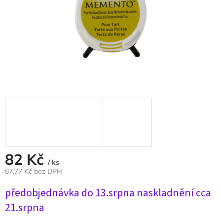
82 Kč
/ ks
67,77 Kč bez DPH
Měrná
předobjednávka do 13.srpna naskladnění cca
cena:
21.srpna