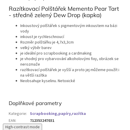
Razítkovací Polštářek Memento Pear Tart
- středně zelený Dew Drop (kapka)
Inkoustový polštářek s pigmentovým inkoustem na bázi
vody
inkoust je rychleschnoucí
Rozměr polštářku je 4,7x3,3cm
velký výběr barev
je ideální pro scrapbooking a cardmaking
je vhodný pro vybarvování alkoholovými fixy, obrázek se
nerozmaže
razítkovací polštářek je vyšší a proto jej můžeme použít i
na větší razítka
Neobsahuje kyselinu. Netoxické
Doplňkové parametry
Kategorie
:
Scrapbooking,papíry,razítka
EAN
:
712353247031
High-contrast mode