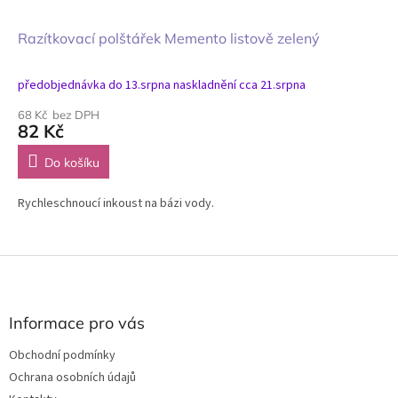
Razítkovací polštářek Memento listově zelený
předobjednávka do 13.srpna naskladnění cca 21.srpna
68 Kč bez DPH
82 Kč
Do košíku
Rychleschnoucí inkoust na bázi vody.
Z
á
p
a
Informace pro vás
t
Obchodní podmínky
í
Ochrana osobních údajů