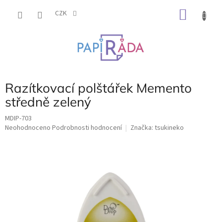
Přejít
NÁKU
na
CZK
obsah
KOŠÍK
Razítkovací polštářek Memento
středně zelený
MDIP-703
Průměrné
Neohodnoceno
Podrobnosti hodnocení
Značka:
tsukineko
hodnocení
produktu
je
0,0
z
5
hvězdiček.