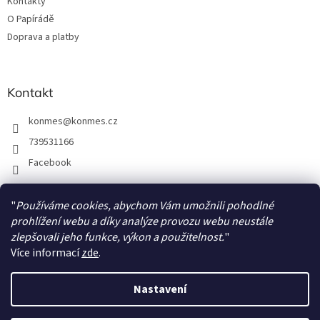
Kontakty
O Papírádě
Doprava a platby
Kontakt
konmes
@
konmes.cz
739531166
Facebook
"
Používáme cookies, abychom Vám umožnili pohodlné
Facebook
prohlížení webu a díky analýze provozu webu neustále
zlepšovali jeho funkce, výkon a použitelnost.
"
Více informací
zde
.
Nastavení
Vytvořil Shoptet