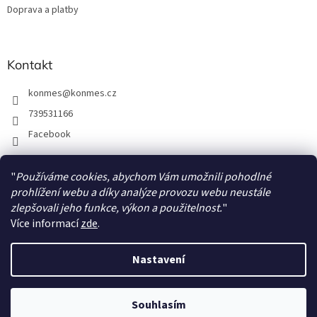
Doprava a platby
Kontakt
konmes
@
konmes.cz
739531166
Facebook
"
Používáme cookies, abychom Vám umožnili pohodlné
Facebook
prohlížení webu a díky analýze provozu webu neustále
zlepšovali jeho funkce, výkon a použitelnost.
"
Více informací
zde
.
Nastavení
Vytvořil Shoptet
Souhlasím
Copyright 2026
Papíráda
. Všechna práva vyhrazena.