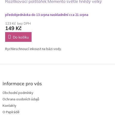
Razítkovací polštářek Memento světle hnědý velký
předobjednávka do 13.srpna naskladnění cca 21.srpna
123 Kč bez DPH
149 Kč
Do košíku
Rychleschnoucí inkoust na bázi vody.
Z
á
p
a
Informace pro vás
t
Obchodní podmínky
í
Ochrana osobních údajů
Kontakty
O Papírádě