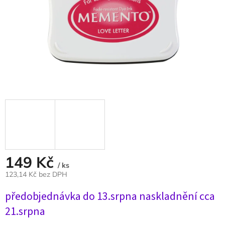
149 Kč
/ ks
123,14 Kč bez DPH
Měrná
předobjednávka do 13.srpna naskladnění cca
cena:
21.srpna