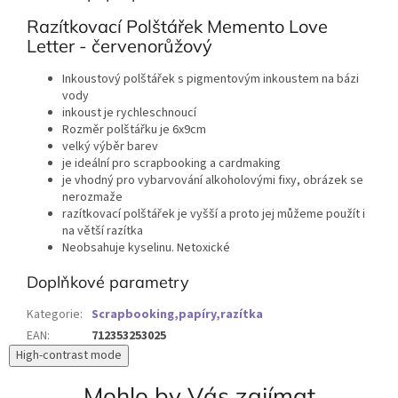
Razítkovací Polštářek Memento Love
Letter - červenorůžový
Inkoustový polštářek s pigmentovým inkoustem na bázi
vody
inkoust je rychleschnoucí
Rozměr polštářku je 6x9cm
velký výběr barev
je ideální pro scrapbooking a cardmaking
je vhodný pro vybarvování alkoholovými fixy, obrázek se
nerozmaže
razítkovací polštářek je vyšší a proto jej můžeme použít i
na větší razítka
Neobsahuje kyselinu. Netoxické
Doplňkové parametry
Kategorie
:
Scrapbooking,papíry,razítka
EAN
:
712353253025
High-contrast mode
Mohlo by Vás zajímat