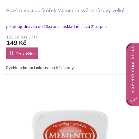
Razítkovací polštářek Memento světle růžový velký
předobjednávka do 13.srpna naskladnění cca 21.srpna
123 Kč bez DPH
149 Kč
NOVINKY CIAO BELLA
Do košíku
Rychleschnoucí inkoust na bázi vody.