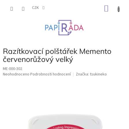
Přejít
NÁKU
na
CZK
obsah
KOŠÍK
Razítkovací polštářek Memento
červenorůžový velký
ME-000-302
Průměrné
Neohodnoceno
Podrobnosti hodnocení
Značka:
tsukineko
hodnocení
produktu
je
0,0
z
5
hvězdiček.