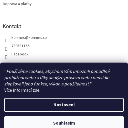
Doprava a platby
Kontakt
konmes
@
konmes.cz
739531166
Facebook
"
Používáme cookies, abychom Vám umožnili pohodlné
Facebook
prohlížení webu a díky analýze provozu webu neustále
zlepšovali jeho funkce, výkon a použitelnost.
"
Více informací
zde
.
Nastavení
Vytvořil Shoptet
Souhlasím
Copyright 2026
Papíráda
. Všechna práva vyhrazena.