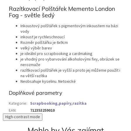
Razítkovací Polštářek Memento London
Fog - světle šedý
Inkoustový polštářek s pigmentovým inkoustem na bázi
vody
inkoust je rychleschnoucí
Rozměr polštářku je 6x9cm
velký výběr barev
je ideální pro scrapbooking a cardmaking
je vhodný pro vybarvování alkoholovými fixy, obrázek se
nerozmaže
razítkovací polštářek je vyšší a proto jej můžeme použít i
na větší razítka
Neobsahuje kyselinu. Netoxické
Doplňkové parametry
Kategorie
:
Scrapbooking,papíry,razítka
EAN
:
712353259010
High-contrast mode
Mohlo by Vás zajímat