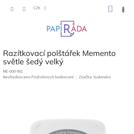
Přejít
NÁKU
na
CZK
obsah
KOŠÍK
Razítkovací polštářek Memento
světle šedý velký
ME-000-901
Průměrné
Neohodnoceno
Podrobnosti hodnocení
Značka:
tsukineko
hodnocení
produktu
je
0,0
z
5
hvězdiček.