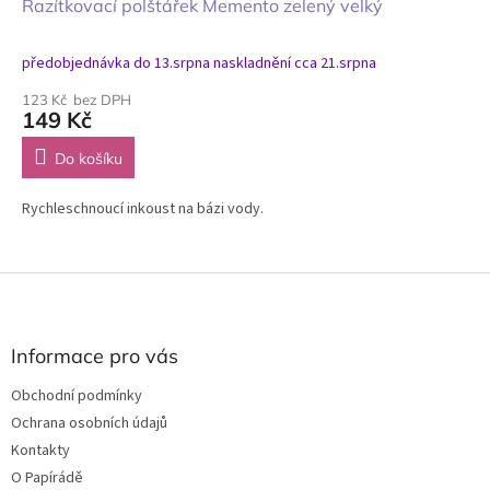
Razítkovací polštářek Memento zelený velký
předobjednávka do 13.srpna naskladnění cca 21.srpna
123 Kč bez DPH
149 Kč
Do košíku
Rychleschnoucí inkoust na bázi vody.
Z
á
p
a
Informace pro vás
t
Obchodní podmínky
í
Ochrana osobních údajů
Kontakty
O Papírádě