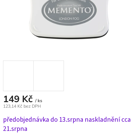
149 Kč
/ ks
123,14 Kč bez DPH
Měrná
předobjednávka do 13.srpna naskladnění cca
cena:
21.srpna