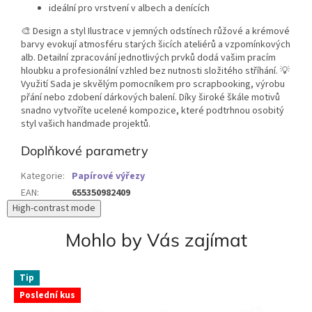
ideální pro vrstvení v albech a denících
🎨 Design a styl Ilustrace v jemných odstínech růžové a krémové
barvy evokují atmosféru starých šicích ateliérů a vzpomínkových
alb. Detailní zpracování jednotlivých prvků dodá vašim pracím
hloubku a profesionální vzhled bez nutnosti složitého stříhání. 💡
Využití Sada je skvělým pomocníkem pro scrapbooking, výrobu
přání nebo zdobení dárkových balení. Díky široké škále motivů
snadno vytvoříte ucelené kompozice, které podtrhnou osobitý
styl vašich handmade projektů.
Doplňkové parametry
Kategorie
:
Papírové výřezy
EAN
:
655350982409
High-contrast mode
Mohlo by Vás zajímat
Tip
Poslední kus