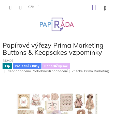
Přejít
NÁKU
na
CZK
obsah
KOŠÍK
Papírové výřezy Prima Marketing
Buttons & Keepsakes vzpomínky
982409
Tip
Poslední 2 kusy
Doporučujeme
Průměrné
Neohodnoceno
Podrobnosti hodnocení
Značka:
Prima Marketing
hodnocení
produktu
je
0,0
z
5
hvězdiček.