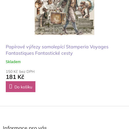
Papírové výřezy samolepící Stamperia Voyages
Fantastiques Fantastické cesty
Skladem
150 Kč bez DPH
181 Kč
Do košíku
Z
á
p
a
Informace pro vás