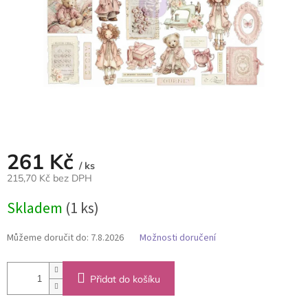
261 Kč
/ ks
215,70 Kč bez DPH
Měrná
Skladem
(1 ks)
cena:
Můžeme doručit do:
7.8.2026
Možnosti doručení
Přidat do košíku