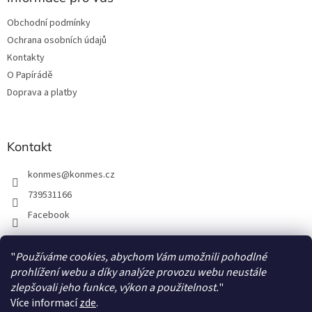
t
Obchodní podmínky
í
Ochrana osobních údajů
Kontakty
O Papírádě
Doprava a platby
Kontakt
konmes
@
konmes.cz
739531166
Facebook
"
Používáme cookies, abychom Vám umožnili pohodlné
Facebook
prohlížení webu a díky analýze provozu webu neustále
zlepšovali jeho funkce, výkon a použitelnost.
"
Více informací
zde
.