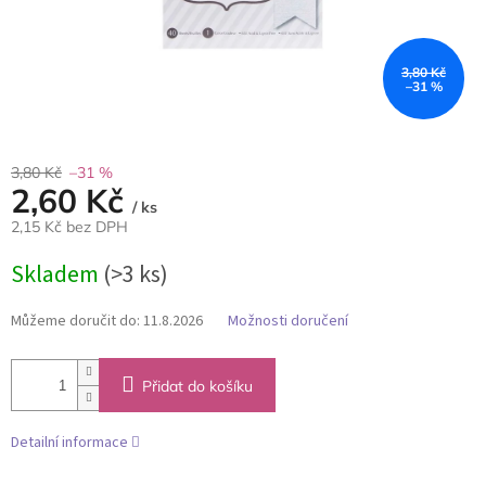
3,80 Kč
–31 %
3,80 Kč
–31 %
2,60 Kč
/ ks
2,15 Kč bez DPH
Měrná
Skladem
(>3 ks)
cena:
Můžeme doručit do:
11.8.2026
Možnosti doručení
Přidat do košíku
Detailní informace