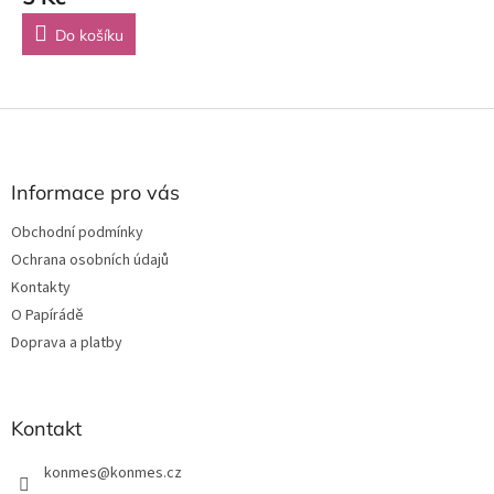
Do košíku
Z
á
p
a
Informace pro vás
t
Obchodní podmínky
í
Ochrana osobních údajů
Kontakty
O Papírádě
Doprava a platby
Kontakt
konmes
@
konmes.cz