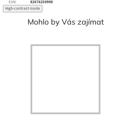
EAN
:
82676230998
High-contrast mode
Mohlo by Vás zajímat