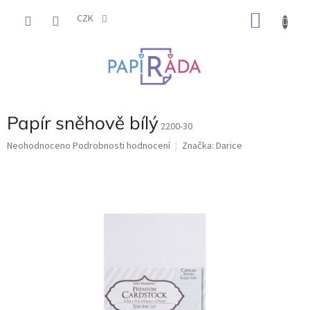
Přejít
NÁKU
na
CZK
obsah
KOŠÍK
Papír sněhově bílý
2200-30
Průměrné
Neohodnoceno
Podrobnosti hodnocení
Značka:
Darice
hodnocení
produktu
je
0,0
z
5
hvězdiček.