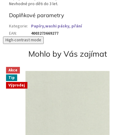
Nevhodné pro děti do 3 let.
Doplňkové parametry
Kategorie
:
Papíry,washi pásky, přání
EAN
:
4003273669277
High-contrast mode
Mohlo by Vás zajímat
Akce
Tip
Výprodej