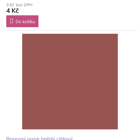
3 Kč bez DPH
4 Kč
Do košíku
Barevný papír hnědý cihlový