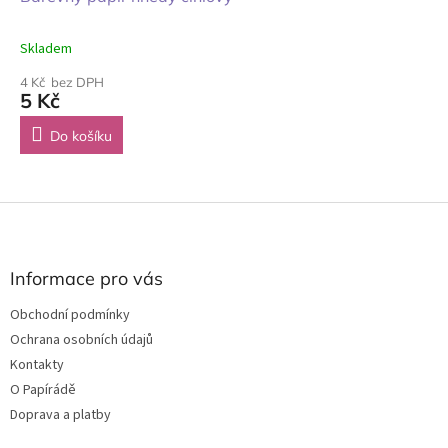
Skladem
4 Kč bez DPH
5 Kč
Do košíku
Z
á
p
a
Informace pro vás
t
Obchodní podmínky
í
Ochrana osobních údajů
Kontakty
O Papírádě
Doprava a platby