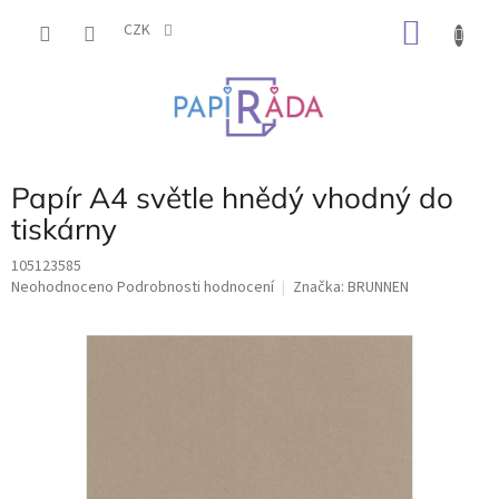
Přejít
NÁKU
na
CZK
obsah
KOŠÍK
Papír A4 světle hnědý vhodný do
tiskárny
105123585
Průměrné
Neohodnoceno
Podrobnosti hodnocení
Značka:
BRUNNEN
hodnocení
produktu
je
0,0
z
5
hvězdiček.