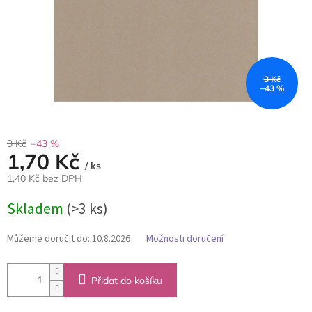
3 Kč
–43 %
3 Kč
–43 %
1,70 Kč
/ ks
1,40 Kč bez DPH
Měrná
Skladem
(>3 ks)
cena:
Můžeme doručit do:
10.8.2026
Možnosti doručení
Přidat do košíku