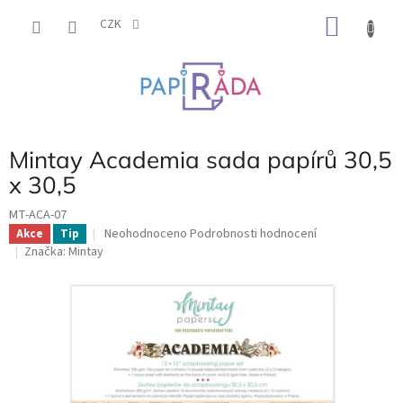
Přejít
NÁKU
na
CZK
obsah
KOŠÍK
Mintay Academia sada papírů 30,5
x 30,5
MT-ACA-07
Průměrné
Neohodnoceno
Podrobnosti hodnocení
Akce
Tip
hodnocení
Značka:
Mintay
produktu
je
0,0
z
5
hvězdiček.