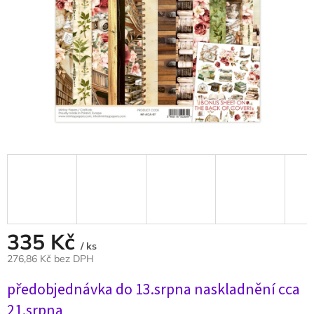
335 Kč
/ ks
276,86 Kč bez DPH
Měrná
předobjednávka do 13.srpna naskladnění cca
cena:
21.srpna