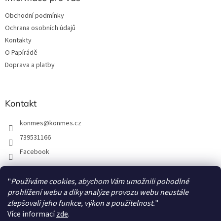
t
Obchodní podmínky
í
Ochrana osobních údajů
Kontakty
O Papírádě
Doprava a platby
Kontakt
konmes
@
konmes.cz
739531166
Facebook
"
Používáme cookies, abychom Vám umožnili pohodlné
Facebook
prohlížení webu a díky analýze provozu webu neustále
zlepšovali jeho funkce, výkon a použitelnost.
"
Více informací
zde
.