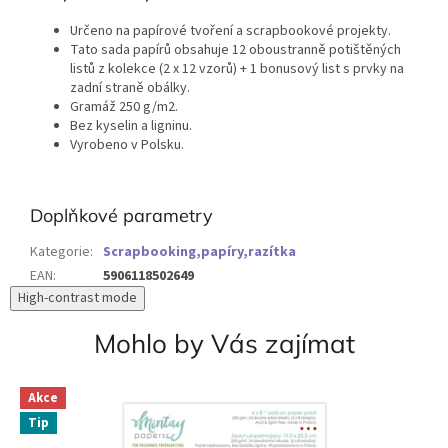
Určeno na papírové tvoření a scrapbookové projekty.
Tato sada papírů obsahuje 12 oboustranně potištěných
listů z kolekce (2 x 12 vzorů) + 1 bonusový list s prvky na
zadní straně obálky.
Gramáž 250 g/m2.
Bez kyselin a ligninu.
Vyrobeno v Polsku.
Doplňkové parametry
Kategorie
:
Scrapbooking,papíry,razítka
EAN
:
5906118502649
High-contrast mode
Mohlo by Vás zajímat
Akce
Tip