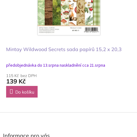
Mintay Wildwood Secrets sada papírů 15,2 x 20,3
předobjednávka do 13.srpna naskladnění cca 21.srpna
115 Kč bez DPH
139 Kč
Do košíku
Z
á
p
a
Informace pro vás