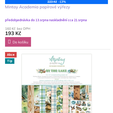
223 Kč
-13%
Mintay Academia papírové výřezy
předobjednávka do 13.srpna naskladnění cca 21.srpna
160 Kč bez DPH
193 Kč
Do košíku
Akce
Tip