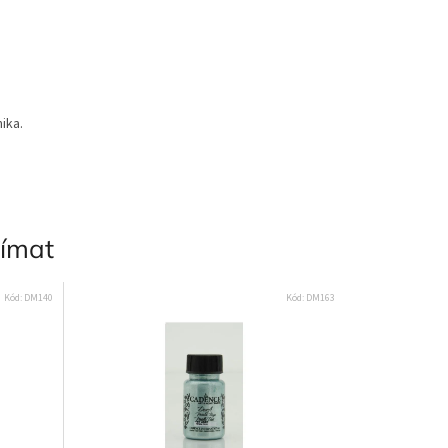
ika.
jímat
Kód:
DM140
Kód:
DM163