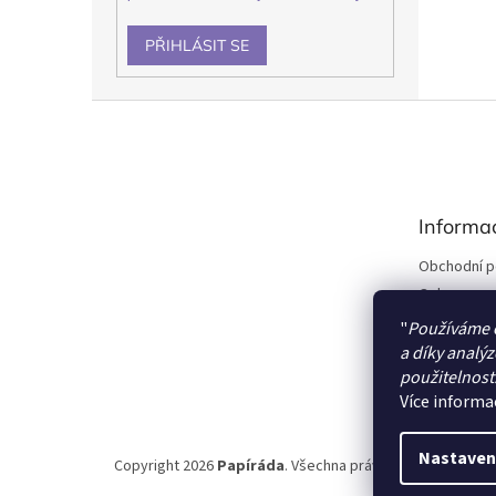
PŘIHLÁSIT SE
Z
á
p
a
t
Informa
í
Obchodní 
Ochrana os
Kontakty
"
Používáme 
O Papírádě
a díky analý
použitelnost
Doprava a p
Více informa
Nastaven
Copyright 2026
Papíráda
. Všechna práva vyhrazena.