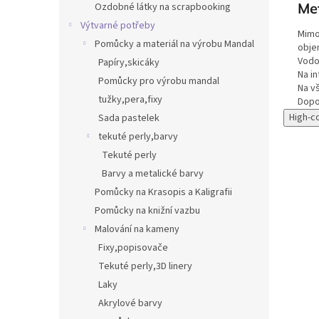
Met
Ozdobné látky na scrapbooking
Výtvarné potřeby
Mimoř
Pomůcky a materiál na výrobu Mandal
obje
Vodo
Papíry,skicáky
Na in
Pomůcky pro výrobu mandal
Na v
tužky,pera,fixy
Dopo
High-c
Sada pastelek
tekuté perly,barvy
Tekuté perly
Barvy a metalické barvy
Pomůcky na Krasopis a Kaligrafii
Pomůcky na knižní vazbu
Malování na kameny
Fixy,popisovače
Tekuté perly,3D linery
Laky
Akrylové barvy