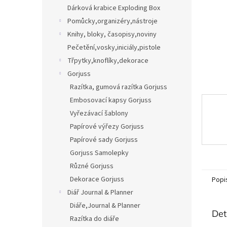
n
Dárková krabice Exploding Box
e
Pomůcky,organizéry,nástroje
l
Knihy, bloky, časopisy,noviny
Pečetění,vosky,iniciály,pistole
Třpytky,knoflíky,dekorace
Gorjuss
Razítka, gumová razítka Gorjuss
Embosovací kapsy Gorjuss
Vyřezávací šablony
Papírové výřezy Gorjuss
Papírové sady Gorjuss
Gorjuss Samolepky
Různé Gorjuss
Dekorace Gorjuss
Popi
Diář Journal & Planner
Diáře,Journal & Planner
Det
Razítka do diáře