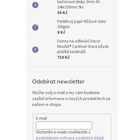
kartonové desky 2mm A5
148x210mm 5ks
36 Kč
Perleťový papír Růžové zlato
250gsm
8 Kč
Forma na odlévání Decor
Moulds® Cardinal Grace půvab
ptáčků kardinálů
719 Kč
Odebírat newsletter
Vložte svůj e-mail a my vám budeme
zasílat informace o nových produktech na
našem e-shopu.
E-mail
Vložením e-mailu souhlasíte s
podmínkami ochrany osobních údajů