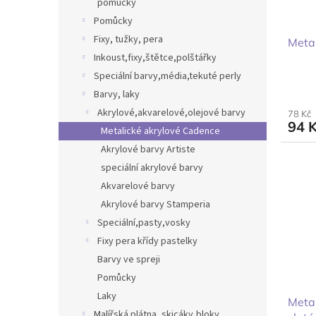
pomůcky
Pomůcky
Fixy, tužky, pera
Metal
Inkoust,fixy,štětce,polštářky
Speciální barvy,média,tekuté perly
Barvy, laky
Akrylové,akvarelové,olejové barvy
78 Kč
94 
Metalické akrylové Cadence
Akrylové barvy Artiste
speciální akrylové barvy
Akvarelové barvy
Akrylové barvy Stamperia
Speciální,pasty,vosky
Fixy pera křídy pastelky
Barvy ve spreji
Pomůcky
Laky
Metal
Malířská plátna, skicáky,bloky