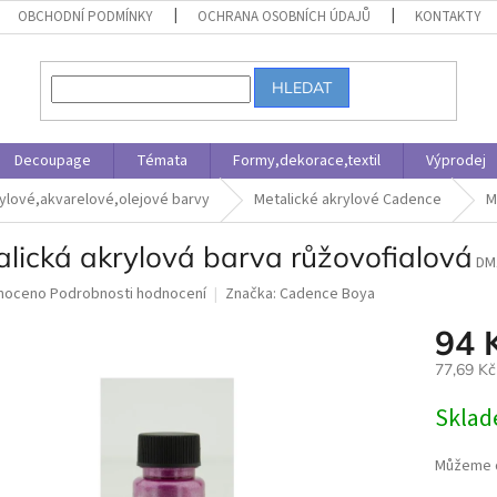
OBCHODNÍ PODMÍNKY
OCHRANA OSOBNÍCH ÚDAJŮ
KONTAKTY
HLEDAT
Decoupage
Témata
Formy,dekorace,textil
Výprodej
ylové,akvarelové,olejové barvy
Metalické akrylové Cadence
M
alická akrylová barva růžovofialová
DM
né
noceno
Podrobnosti hodnocení
Značka:
Cadence Boya
ní
94 
u
77,69 K
Měrná
Skla
cena:
ek.
Můžeme d