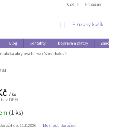
O PAPÍRÁDĚ
DOPRAVA A PLATBY
CZK
Přihlášení
NÁKUPNÍ
Prázdný košík
KOŠÍK
Blog
Kontakty
Doprava a platby
Značky
etalická akrylová barva růžovofialová
164
Kč
/ ks
č bez DPH
dem
(1 ks)
oručit do:
11.8.2026
Možnosti doručení