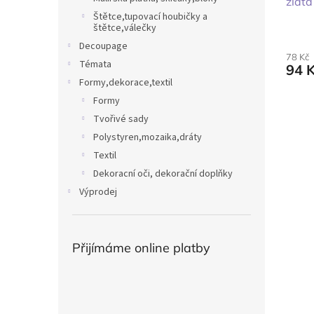
zlatá
Štětce,tupovací houbičky a
štětce,válečky
Decoupage
78 Kč
Témata
94 
Formy,dekorace,textil
Formy
Tvořivé sady
Polystyren,mozaika,dráty
Textil
Dekoracní oči, dekorační doplňky
Výprodej
Přijímáme online platby