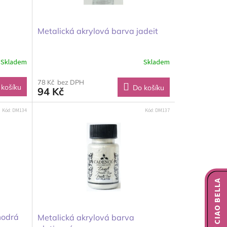
Metalická akrylová barva jadeit
Skladem
Skladem
78 Kč bez DPH
 košíku
Do košíku
94 Kč
Kód:
DM134
Kód:
DM137
NOVINKY CIAO BELLA
modrá
Metalická akrylová barva