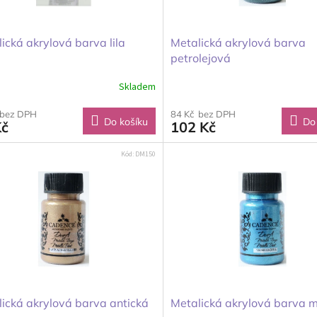
ická akrylová barva lila
Metalická akrylová barva
petrolejová
Skladem
 bez DPH
84 Kč bez DPH
Do košíku
Do
Kč
102 Kč
Kód:
DM150
ická akrylová barva antická
Metalická akrylová barva 