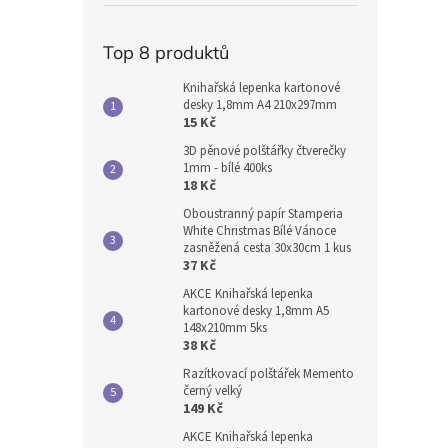
Top 8 produktů
Knihařská lepenka kartonové
desky 1,8mm A4 210x297mm
15 Kč
3D pěnové polštářky čtverečky
1mm - bílé 400ks
18 Kč
Oboustranný papír Stamperia
White Christmas Bílé Vánoce
zasněžená cesta 30x30cm 1 kus
37 Kč
AKCE Knihařská lepenka
kartonové desky 1,8mm A5
148x210mm 5ks
38 Kč
Razítkovací polštářek Memento
černý velký
149 Kč
AKCE Knihařská lepenka