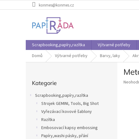
Přejít
konmes@konmes.cz
na
obsah
Scrapbooking,papíry,razítka
Výtvarné potřeby
Domů
Výtvarné potřeby
Barvy, laky
Akr
P
Met
o
Přeskočit
s
Průměr
Neohod
Kategorie
kategorie
t
hodnoce
r
produkt
Scrapbooking,papíry,razítka
a
je
Strojek GEMINI, Tools, Big Shot
n
0,0
z
Vyřezávací kovové šablony
n
5
í
Razítka
hvězdič
p
Embosovací kapsy embossing
a
Papíry,washi pásky, přání