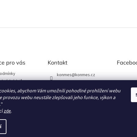
ce pro vás
Kontakt
Facebo
podmínky
konmes
@
konmes.cz
obních údajů
739531166
cookies, abychom Vám umožnili pohodlné prohlížení webu
Facebook
ze provozu webu neustále zlepšovali jeho funkce, výkon a
.
"
latby
cí
zde
.
í