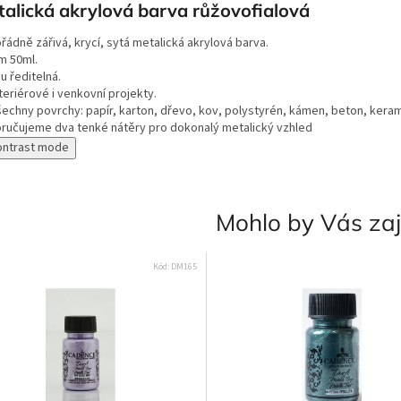
alická akrylová barva růžovofialová
ádně zářivá, krycí, sytá metalická akrylová barva.
m 50ml.
u ředitelná.
teriérové i venkovní projekty.
šechny povrchy: papír, karton, dřevo, kov, polystyrén, kámen, beton, keram
ručujeme dva tenké nátěry pro dokonalý metalický vzhled
ontrast mode
Mohlo by Vás za
Kód:
DM165