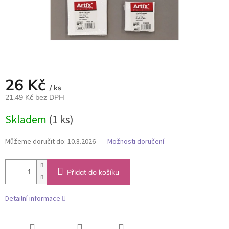
26 Kč
/ ks
21,49 Kč bez DPH
Měrná
Skladem
(1 ks)
cena:
Můžeme doručit do:
10.8.2026
Možnosti doručení
Přidat do košíku
Detailní informace