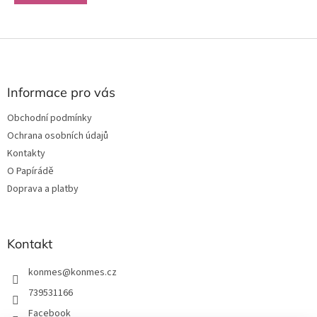
Z
á
p
a
Informace pro vás
t
Obchodní podmínky
í
Ochrana osobních údajů
Kontakty
O Papírádě
Doprava a platby
Kontakt
konmes
@
konmes.cz
739531166
Facebook