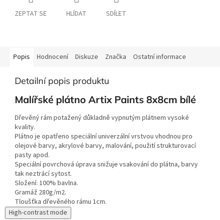
ZEPTAT SE
HLÍDAT
SDÍLET
Popis
Hodnocení
Diskuze
Značka
Ostatní informace
Detailní popis produktu
Malířské plátno Artix Paints 8x8cm bílé
Dřevěný rám potažený důkladně vypnutým plátnem vysoké
kvality.
Plátno je opatřeno speciální univerzální vrstvou vhodnou pro
olejové barvy, akrylové barvy, malování, použití strukturovací
pasty apod.
Speciální povrchová úprava snižuje vsakování do plátna, barvy
tak neztrácí sytost.
Složení: 100% bavlna.
Gramáž 280g/m2.
Tloušťka dřevěného rámu 1cm.
High-contrast mode