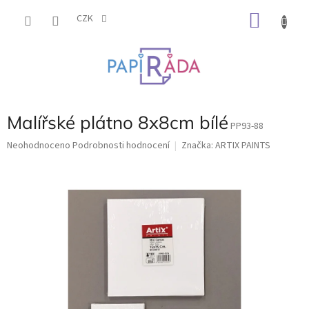
Přejít
NÁKU
na
CZK
obsah
KOŠÍK
Malířské plátno 8x8cm bílé
PP93-88
Průměrné
Neohodnoceno
Podrobnosti hodnocení
Značka:
ARTIX PAINTS
hodnocení
produktu
je
0,0
z
5
hvězdiček.