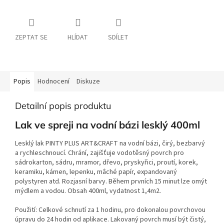
ZEPTAT SE
HLÍDAT
SDÍLET
Popis
Hodnocení
Diskuze
Detailní popis produktu
Lak ve spreji na vodní bázi lesklý 400ml
Lesklý lak PINTY PLUS ART&CRAFT na vodní bázi, čirý, bezbarvý
a rychleschnoucí. Chrání, zajišťuje vodotěsný povrch pro
sádrokarton, sádru, mramor, dřevo, pryskyřici, proutí, korek,
keramiku, kámen, lepenku, mâché papír, expandovaný
polystyren atd. Rozjasní barvy. Během prvních 15 minut lze omýt
mýdlem a vodou. Obsah 400ml, vydatnost 1,4m2.
Použití: Celkové schnutí za 1 hodinu, pro dokonalou povrchovou
úpravu do 24 hodin od aplikace. Lakovaný povrch musí být čistý,