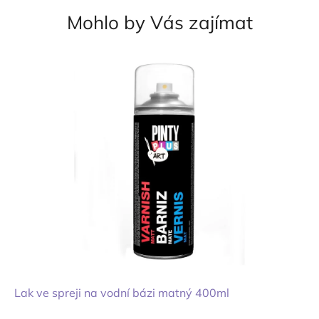
Mohlo by Vás zajímat
Lak ve spreji na vodní bázi matný 400ml