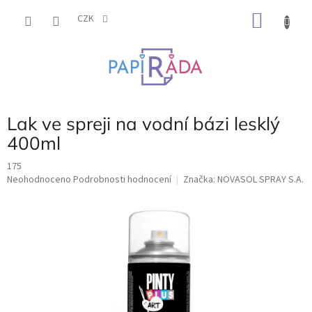
Přejít
NÁKU
na
CZK
obsah
KOŠÍK
Lak ve spreji na vodní bázi lesklý
400ml
175
Průměrné
Neohodnoceno
Podrobnosti hodnocení
Značka:
NOVASOL SPRAY S.A.
hodnocení
produktu
je
0,0
z
5
hvězdiček.