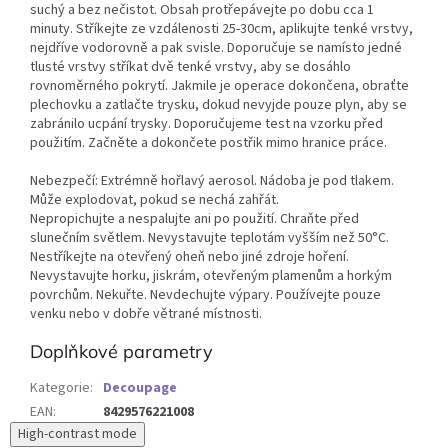
suchý a bez nečistot. Obsah protřepávejte po dobu cca 1
minuty. Stříkejte ze vzdálenosti 25-30cm, aplikujte tenké vrstvy,
nejdříve vodorovně a pak svisle. Doporučuje se namísto jedné
tlusté vrstvy stříkat dvě tenké vrstvy, aby se dosáhlo
rovnoměrného pokrytí. Jakmile je operace dokončena, obraťte
plechovku a zatlačte trysku, dokud nevyjde pouze plyn, aby se
zabránilo ucpání trysky. Doporučujeme test na vzorku před
použitím. Začněte a dokončete postřik mimo hranice práce.
Nebezpečí: Extrémně hořlavý aerosol. Nádoba je pod tlakem.
Může explodovat, pokud se nechá zahřát.
Nepropichujte a nespalujte ani po použití. Chraňte před
slunečním světlem. Nevystavujte teplotám vyšším než 50°C.
Nestříkejte na otevřený oheň nebo jiné zdroje hoření.
Nevystavujte horku, jiskrám, otevřeným plamenům a horkým
povrchům. Nekuřte. Nevdechujte výpary. Používejte pouze
venku nebo v dobře větrané místnosti.
Doplňkové parametry
Kategorie
:
Decoupage
EAN
:
8429576221008
High-contrast mode