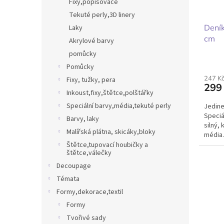
Fixy,popisovače
Tekuté perly,3D linery
Deník
Laky
cm
Akrylové barvy
pomůcky
Pomůcky
247 K
Fixy, tužky, pera
299
Inkoust,fixy,štětce,polštářky
Speciální barvy,média,tekuté perly
Jedine
Speciá
Barvy, laky
silný,
Malířská plátna, skicáky,bloky
média.
akrylo
Štětce,tupovací houbičky a
štětce,válečky
dokonc
Decoupage
Témata
Formy,dekorace,textil
Formy
Tvořivé sady