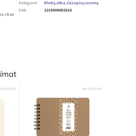
Kategorie
:
Bloky,alba,časopisy,noviny
EAN
:
2210000002616
ou stran
jímat
d:
933152300
Kód:
923152200