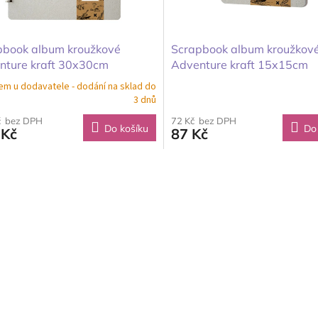
pbook album kroužkové
Scrapbook album kroužkov
nture kraft 30x30cm
Adventure kraft 15x15cm
em u dodavatele - dodání na sklad do
3 dnů
č bez DPH
72 Kč bez DPH
Do košíku
Do
 Kč
87 Kč