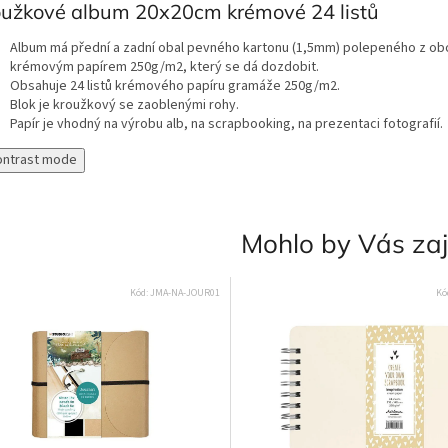
oužkové album 20x20cm krémové 24 listů
Album má přední a zadní obal pevného kartonu (1,5mm) polepeného z ob
krémovým papírem 250g/m2, který se dá dozdobit.
Obsahuje 24 listů krémového papíru gramáže 250g/m2.
Blok je kroužkový se zaoblenými rohy.
Papír je vhodný na výrobu alb, na scrapbooking, na prezentaci fotografií.
ontrast mode
Mohlo by Vás za
Kód:
JMA-NA-JOUR01
Kó