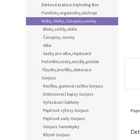
n
Dárková krabice Exploding Box
e
Pomůcky,organizéry,nástroje
l
Knihy, bloky, časopisy,noviny
Bloky,sešity,diáře
Časopisy, noviny
Alba
Vazby pro alba,chipboard
Pečetění,vosky,iniciály,pistole
Třpytky,knoflíky,dekorace
Gorjuss
Razítka, gumová razítka Gorjuss
Embosovací kapsy Gorjuss
Vyřezávací šablony
Papírové výřezy Gorjuss
Popi
Papírové sady Gorjuss
Gorjuss Samolepky
Det
Různé Gorjuss