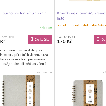
 Journal ve formátu 12x12
Kroužkové album A5 krémo
listů
skladem u dodavatele - dodání na
Skladem
č bez DPH
140 Kč bez DPH
Do košíku
Do
 Kč
170 Kč
čný Journal z minerálního papíru.
lní papír z přírodních vláken, extra
 který se skvěle hodí pro smíšená
 Použijte jakékoli médium včetně
vých barev, sprejů, razítek, past a
e i rýžových papírů.
Kód:
233333003
Kó