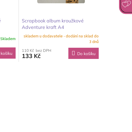
é
Scrapbook album kroužkové
Adventure kraft A4
skladem u dodavatele - dodání na sklad do
Skladem
3 dnů
110 Kč bez DPH
 košíku
Do košíku
133 Kč