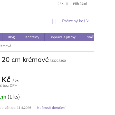
O PAPÍRÁDĚ
DOPRAVA A PLATBY
CZK
Přihlášení
NÁKUPNÍ
Prázdný košík
KOŠÍK
Blog
Kontakty
Doprava a platby
Značky
krémové
× 20 cm krémové
933223300
 Kč
/ ks
Kč bez DPH
dem
(1 ks)
oručit do:
11.8.2026
Možnosti doručení