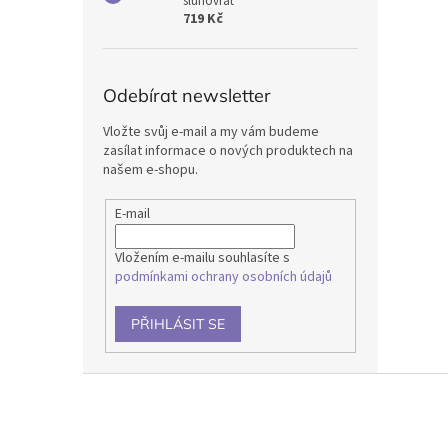
slunovrat
719 Kč
Odebírat newsletter
Vložte svůj e-mail a my vám budeme
zasílat informace o nových produktech na
našem e-shopu.
E-mail
Vložením e-mailu souhlasíte s
podmínkami ochrany osobních údajů
PŘIHLÁSIT SE
Z
á
p