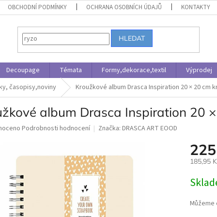
OBCHODNÍ PODMÍNKY
OCHRANA OSOBNÍCH ÚDAJŮ
KONTAKTY
HLEDAT
Decoupage
Témata
Formy,dekorace,textil
Výprodej
oky, časopisy,noviny
Kroužkové album Drasca Inspiration 20 × 20 cm 
užkové album Drasca Inspiration 20 
né
noceno
Podrobnosti hodnocení
Značka:
DRASCA ART EOOD
ní
225
u
185,95 
Měrná
Skla
cena:
ek.
Můžeme d