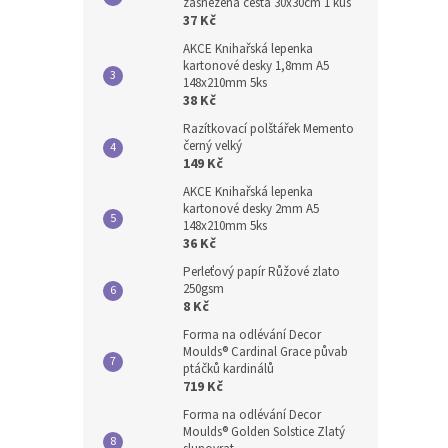
zasněžená cesta 30x30cm 1 kus
37 Kč
AKCE Knihařská lepenka
kartonové desky 1,8mm A5
148x210mm 5ks
38 Kč
Razítkovací polštářek Memento
černý velký
149 Kč
AKCE Knihařská lepenka
kartonové desky 2mm A5
148x210mm 5ks
36 Kč
Perleťový papír Růžové zlato
250gsm
8 Kč
Forma na odlévání Decor
Moulds® Cardinal Grace půvab
ptáčků kardinálů
719 Kč
Forma na odlévání Decor
Moulds® Golden Solstice Zlatý