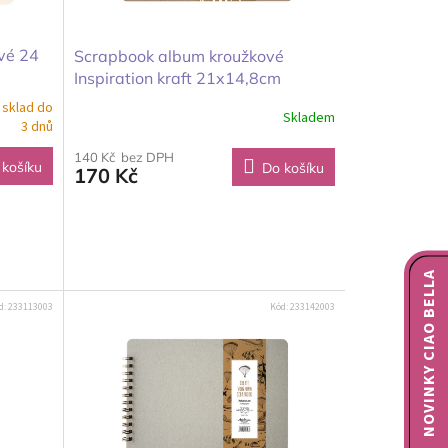
vé 24
Scrapbook album kroužkové
Inspiration kraft 21x14,8cm
 sklad do
Skladem
3 dnů
140 Kč bez DPH
 košíku
Do košíku
170 Kč
NOVINKY CIAO BELLA
d:
233113003
Kód:
233142003