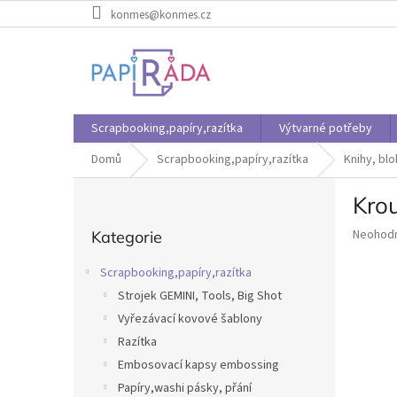
Přejít
konmes@konmes.cz
na
obsah
Scrapbooking,papíry,razítka
Výtvarné potřeby
Domů
Scrapbooking,papíry,razítka
Knihy, bl
P
Kro
o
Přeskočit
s
Průměr
Neohod
Kategorie
kategorie
t
hodnoce
r
produkt
Scrapbooking,papíry,razítka
a
je
Strojek GEMINI, Tools, Big Shot
n
0,0
z
Vyřezávací kovové šablony
n
5
í
Razítka
hvězdič
p
Embosovací kapsy embossing
a
Papíry,washi pásky, přání