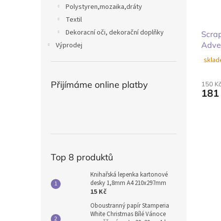
Polystyren,mozaika,dráty
Textil
Dekoracní oči, dekorační doplňky
Scra
Adve
Výprodej
sklad
Přijímáme online platby
150 K
181
Top 8 produktů
Knihařská lepenka kartonové
desky 1,8mm A4 210x297mm
15 Kč
Oboustranný papír Stamperia
White Christmas Bílé Vánoce