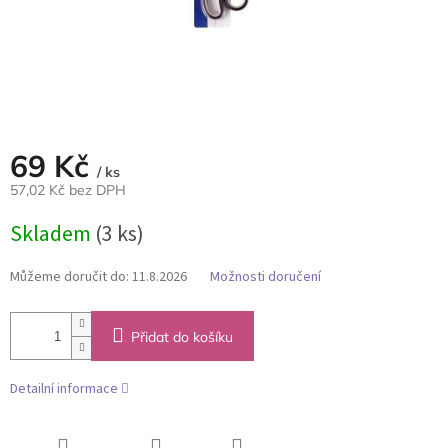
69 Kč
/ ks
57,02 Kč bez DPH
Měrná
Skladem
(3 ks)
cena:
Můžeme doručit do:
11.8.2026
Možnosti doručení
Přidat do košíku
Detailní informace