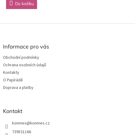
Do košíku
Z
á
p
a
Informace pro vás
t
Obchodní podmínky
í
Ochrana osobních údajů
Kontakty
O Papírádě
Doprava a platby
Kontakt
konmes
@
konmes.cz
739531166