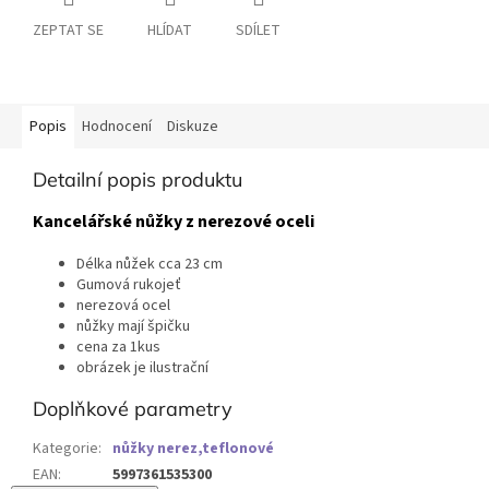
ZEPTAT SE
HLÍDAT
SDÍLET
Popis
Hodnocení
Diskuze
Detailní popis produktu
Kancelářské nůžky z nerezové oceli
Délka nůžek cca 23 cm
Gumová rukojeť
nerezová ocel
nůžky mají špičku
cena za 1kus
obrázek je ilustrační
Doplňkové parametry
Kategorie
:
nůžky nerez,teflonové
EAN
:
5997361535300