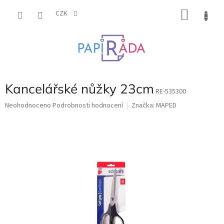
Přejít
NÁKU
na
CZK
obsah
KOŠÍK
Kancelářské nůžky 23cm
RE-535300
Průměrné
Neohodnoceno
Podrobnosti hodnocení
Značka:
MAPED
hodnocení
produktu
je
0,0
z
5
hvězdiček.