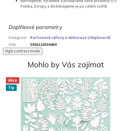
Navrhujeme, vyrábíme a prodáváme naše produkty v/z:
Polska, Evropy a distribuujeme je po celém světě.
Doplňkové parametry
Kategorie
:
Kartonové výřezy a dekorace (chipboard)
EAN
:
5906118504469
High-contrast mode
Mohlo by Vás zajímat
Akce
Tip