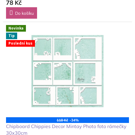
78 Kč
Do košíku
Novinka
Tip
Poslední kus
118 Kč
-34%
Chipboard Chippies Decor Mintay Photo foto rámečky
30x30cm