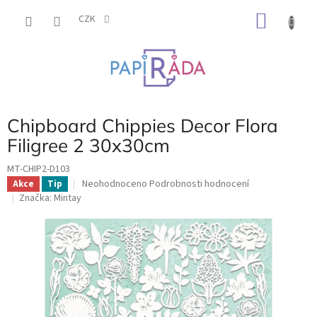
Přejít
NÁKU
na
CZK
obsah
KOŠÍK
Chipboard Chippies Decor Flora
Filigree 2 30x30cm
MT-CHIP2-D103
Průměrné
Neohodnoceno
Podrobnosti hodnocení
Akce
Tip
hodnocení
Značka:
Mintay
produktu
je
0,0
z
5
hvězdiček.