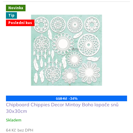
Novinka
Tip
Poslední kus
118 Kč
-34%
Chipboard Chippies Decor Mintay Boho lapače snů
30x30cm
Skladem
64 Kč bez DPH