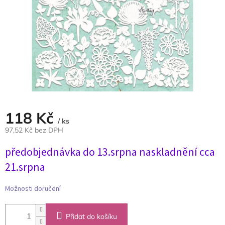
118 Kč
/ ks
97,52 Kč bez DPH
Měrná
předobjednávka do 13.srpna naskladnění cca
cena:
21.srpna
Možnosti doručení
Přidat do košíku