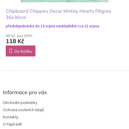
Chipboard Chippies Decor Mintay Hearts Filigree
30x30cm
předobjednávka do 13.srpna naskladnění cca 21.srpna
98 Kč bez DPH
118 Kč
Do košíku
Z
á
p
a
Informace pro vás
t
Obchodní podmínky
í
Ochrana osobních údajů
Kontakty
O Papírádě