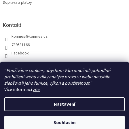
Doprava a platby
Kontakt
konmes
@
konmes.cz
739531166
Facebook
"
Používáme cookies, abychom Vám umožnili pohodlné
Facebook
prohlížení webu a díky analýze provozu webu neustále
zlepšovali jeho funkce, výkon a použitelnost.
"
Více informací
zde
.
Nastavení
Vytvořil Shoptet
Souhlasím
Copyright 2026
Papíráda
. Všechna práva vyhrazena.