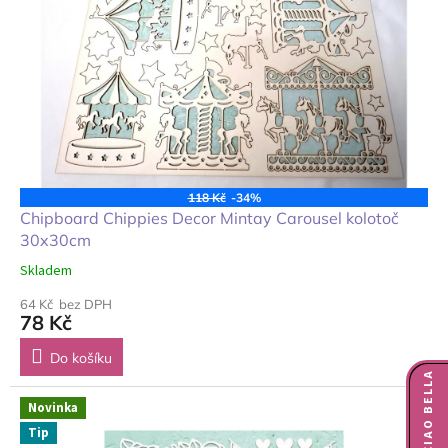
118 Kč
-34%
Chipboard Chippies Decor Mintay Carousel kolotoč
30x30cm
Skladem
64 Kč bez DPH
78 Kč
Do košíku
NOVINKY CIAO BELLA
Novinka
Tip