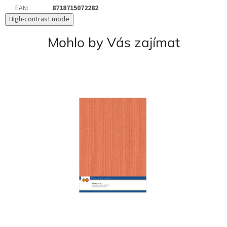
EAN
:
8718715072282
High-contrast mode
Mohlo by Vás zajímat