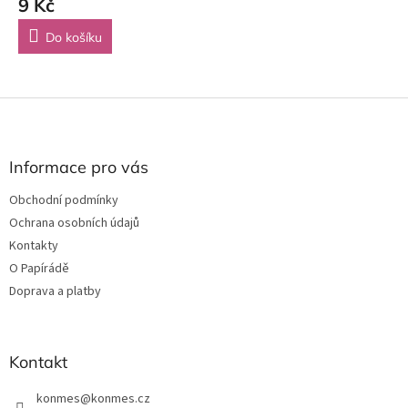
9 Kč
Do košíku
Z
á
p
a
Informace pro vás
t
Obchodní podmínky
í
Ochrana osobních údajů
Kontakty
O Papírádě
Doprava a platby
Kontakt
konmes
@
konmes.cz