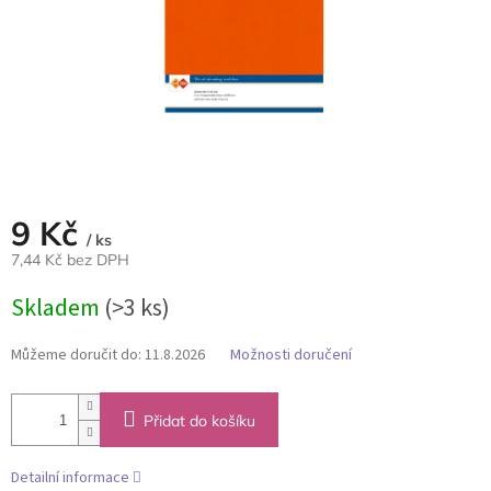
9 Kč
/ ks
7,44 Kč bez DPH
Měrná
Skladem
(>3 ks)
cena:
Můžeme doručit do:
11.8.2026
Možnosti doručení
Přidat do košíku
Detailní informace