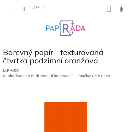
Přejít
NÁKU
na
CZK
obsah
KOŠÍK
Barevný papír - texturovaná
čtvrtka podzimní oranžová
LKK-A459
Průměrné
Neohodnoceno
Podrobnosti hodnocení
Značka:
Card deco
hodnocení
produktu
je
0,0
z
5
hvězdiček.