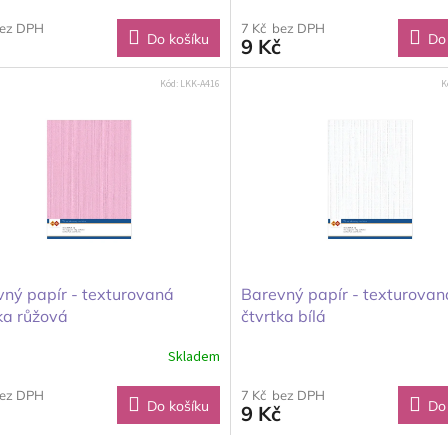
bez DPH
7 Kč bez DPH
Do košíku
Do
9 Kč
Kód:
LKK-A416
K
ný papír - texturovaná
Barevný papír - texturovan
ka růžová
čtvrtka bílá
Skladem
bez DPH
7 Kč bez DPH
Do košíku
Do
9 Kč