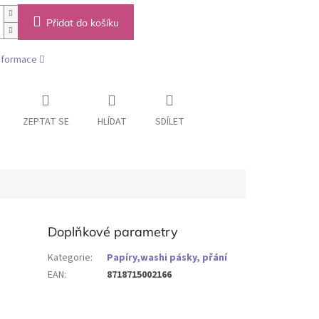
Přidat do košíku
informace
ZEPTAT SE
HLÍDAT
SDÍLET
Doplňkové parametry
Kategorie
:
Papíry,washi pásky, přání
EAN
:
8718715002166