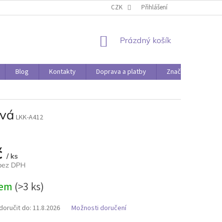
O PAPÍRÁDĚ
DOPRAVA A PLATBY
CZK
Přihlášení
NÁKUPNÍ
Prázdný košík
KOŠÍK
Blog
Kontakty
Doprava a platby
Značky
ová
LKK-A412
č
/ ks
 bez DPH
dem
(>3 ks)
oručit do:
11.8.2026
Možnosti doručení