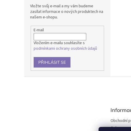
Vložte svůj e-mail a my vám budeme
zasílat informace o nových produktech na
našem e-shopu.
E-mail
Vložením e-mailu souhlasíte s
podmínkami ochrany osobních údajů
PŘIHLÁSIT SE
Z
á
p
a
t
Informa
í
Obchodní 
Ochrana os