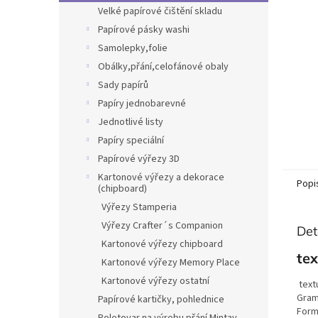
n
Velké papírové čištění skladu
e
Papírové pásky washi
l
Samolepky,folie
Obálky,přání,celofánové obaly
Sady papírů
Papíry jednobarevné
Jednotlivé listy
Papíry speciální
Papírové výřezy 3D
Kartonové výřezy a dekorace
Popi
(chipboard)
Výřezy Stamperia
Výřezy Crafter´s Companion
Det
Kartonové výřezy chipboard
te
Kartonové výřezy Memory Place
Kartonové výřezy ostatní
text
Gram
Papírové kartičky, pohlednice
Form