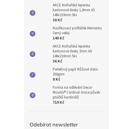
AKCE Knihařská lepenka
kartonové desky 1,8mm A5
148x210mm 5ks
38 Kč
Razítkovací polštářek Memento
černý velký
149 Kč
AKCE Knihařská lepenka
kartonové desky 2mm A5
148x210mm 5ks
36 Kč
Perleťový papír Růžové zlato
250gsm
8 Kč
Forma na odlévání Decor
Moulds® Cardinal Grace půvab
ptáčků kardinálů
719 Kč
Odebírat newsletter