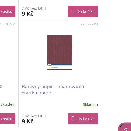
7 Kč bez DPH
 košíku
Do košíku
9 Kč
ód:
LKK-A401
Kód:
LKK-A414
á
Barevný papír - texturovaná
čtvrtka bordo
Skladem
Skladem
7 Kč bez DPH
 košíku
Do košíku
9 Kč