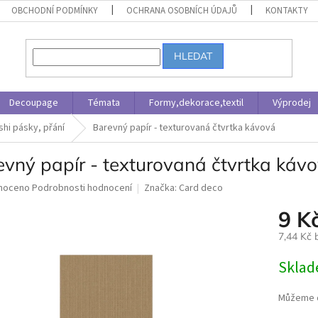
OBCHODNÍ PODMÍNKY
OCHRANA OSOBNÍCH ÚDAJŮ
KONTAKTY
HLEDAT
Decoupage
Témata
Formy,dekorace,textil
Výprodej
shi pásky, přání
Barevný papír - texturovaná čtvrtka kávová
evný papír - texturovaná čtvrtka káv
né
noceno
Podrobnosti hodnocení
Značka:
Card deco
ní
9 K
u
7,44 Kč
Měrná
Skla
cena:
ek.
Můžeme d