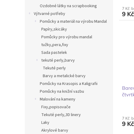
Ozdobné látky na scrapbooking
7 Kč 
9 Kč
Výtvarné potřeby
Pomůcky a materiál na výrobu Mandal
Papíry,skicáky
Pomůcky pro výrobu mandal
tužky,pera,fixy
Sada pastelek
tekuté perly,barvy
Tekuté perly
Barvy a metalické barvy
Pomůcky na Krasopis a Kaligrafii
Barev
Pomůcky na knižní vazbu
čtvrt
Malování na kameny
Fixy,popisovače
Tekuté perly,3D linery
7 Kč 
Laky
9 Kč
Akrylové barvy