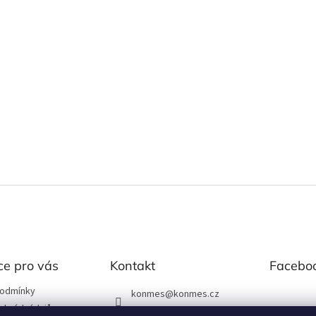
ce pro vás
Kontakt
Facebo
podmínky
konmes
@
konmes.cz
obních údajů
739531166