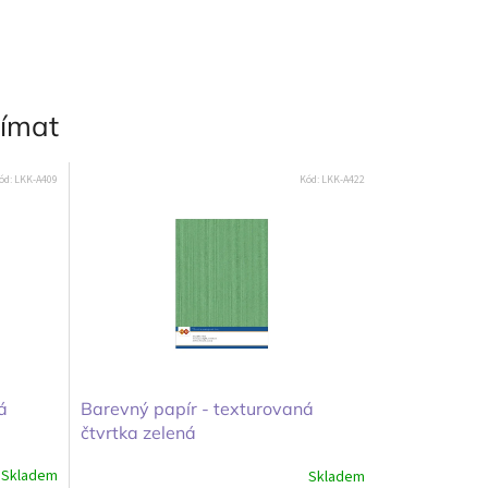
jímat
ód:
LKK-A409
Kód:
LKK-A422
á
Barevný papír - texturovaná
čtvrtka zelená
Skladem
Skladem