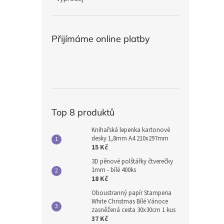
Přijímáme online platby
Top 8 produktů
Knihařská lepenka kartonové
desky 1,8mm A4 210x297mm
15 Kč
3D pěnové polštářky čtverečky
1mm - bílé 400ks
18 Kč
Oboustranný papír Stamperia
White Christmas Bílé Vánoce
zasněžená cesta 30x30cm 1 kus
37 Kč