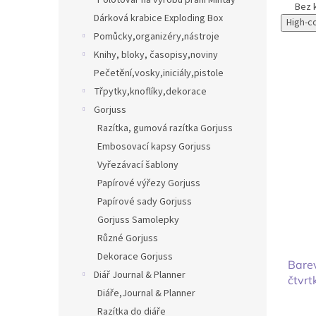
Polotovar na výrobu přání Mintay
Bez k
Dárková krabice Exploding Box
High-c
Pomůcky,organizéry,nástroje
Knihy, bloky, časopisy,noviny
Pečetění,vosky,iniciály,pistole
Třpytky,knoflíky,dekorace
Gorjuss
Razítka, gumová razítka Gorjuss
Embosovací kapsy Gorjuss
Vyřezávací šablony
Papírové výřezy Gorjuss
Papírové sady Gorjuss
Gorjuss Samolepky
Různé Gorjuss
Dekorace Gorjuss
Barev
Diář Journal & Planner
čtvr
Diáře,Journal & Planner
Razítka do diáře