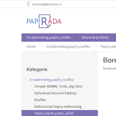
Přejít
konmes@konmes.cz
na
obsah
Scrapbooking,papíry,razítka
Výtvarné potřeby
Domů
Scrapbooking,papíry,razítka
Papíry,wa
P
Bar
o
Přeskočit
s
Průměr
Neohod
Kategorie
kategorie
t
hodnoce
r
produkt
Scrapbooking,papíry,razítka
a
je
Strojek GEMINI, Tools, Big Shot
n
0,0
z
Vyřezávací kovové šablony
n
5
í
Razítka
hvězdič
p
Embosovací kapsy embossing
a
Papíry,washi pásky, přání