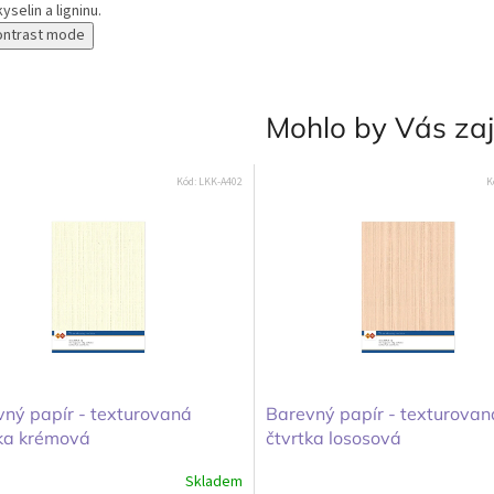
yselin a ligninu.
ontrast mode
Mohlo by Vás za
Kód:
LKK-A402
K
ný papír - texturovaná
Barevný papír - texturovan
tka krémová
čtvrtka lososová
Skladem