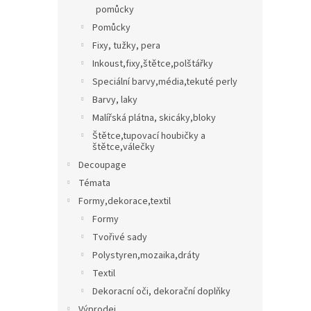
pomůcky
Pomůcky
Fixy, tužky, pera
Inkoust,fixy,štětce,polštářky
Speciální barvy,média,tekuté perly
Barvy, laky
Malířská plátna, skicáky,bloky
Štětce,tupovací houbičky a
štětce,válečky
Decoupage
Témata
Formy,dekorace,textil
Formy
Tvořivé sady
Polystyren,mozaika,dráty
Textil
Dekoracní oči, dekorační doplňky
Výprodej