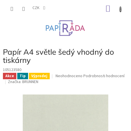
Přejít
NÁKU
na
CZK
obsah
KOŠÍK
Papír A4 světle šedý vhodný do
tiskárny
105123580
Průměrné
Neohodnoceno
Podrobnosti hodnocení
Akce
Tip
Výprodej
hodnocení
Značka:
BRUNNEN
produktu
je
0,0
z
5
hvězdiček.