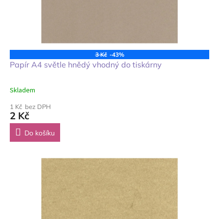
3 Kč
-43%
Papír A4 světle hnědý vhodný do tiskárny
Skladem
1 Kč bez DPH
2 Kč
Do košíku