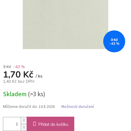
3 Kč
–43 %
3 Kč
–43 %
1,70 Kč
/ ks
1,40 Kč bez DPH
Měrná
Skladem
(>3 ks)
cena:
Můžeme doručit do:
10.8.2026
Možnosti doručení
Přidat do košíku