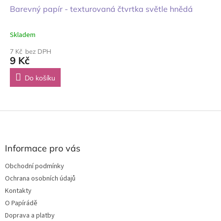
Barevný papír - texturovaná čtvrtka světle hnědá
Skladem
7 Kč bez DPH
9 Kč
Do košíku
Z
á
p
a
Informace pro vás
t
Obchodní podmínky
í
Ochrana osobních údajů
Kontakty
O Papírádě
Doprava a platby