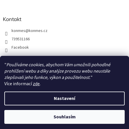
Kontakt
konmes
@
konmes.cz
739531166
Facebook
"
Používáme cookies, abychom Vám umožnili pohodlné
Facebook
prohlížení webu a díky analýze provozu webu neustále
zlepšovali jeho funkce, výkon a použitelnost.
"
Více informací
zde
.
Nastavení
Vytvořil Shoptet
Souhlasím
Copyright 2026
Papíráda
. Všechna práva vyhrazena.