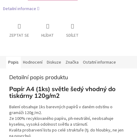
Detailní informace
ZEPTAT SE
HLÍDAT
SDÍLET
Popis
Hodnocení
Diskuze
Značka
Ostatní informace
Detailní popis produktu
Papír A4 (1ks) světle šedý vhodný do
tiskárny 120g/m2
Balení obsahuje 1ks barevných papírů v daném odstínu o
gramáži 120g/m2.
Ze 100% recyklovaného papíru, ph-neutrální, neobsahuje
kyselinu, vysoká odolnost světlu a stárnutí.
Kvalita probarvení listu po celé struktuře (tj. do hloubky, ne jen
na povrchu).