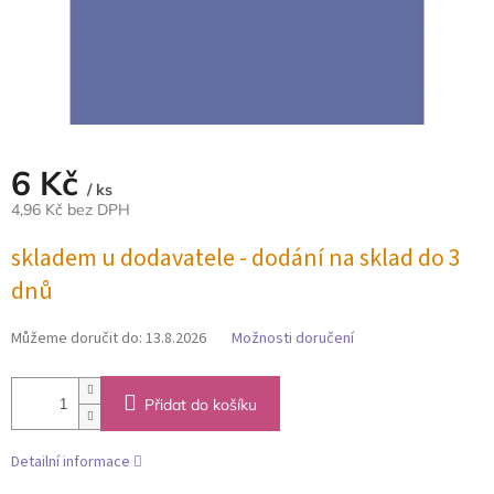
6 Kč
/ ks
4,96 Kč bez DPH
Měrná
skladem u dodavatele - dodání na sklad do 3
cena:
dnů
Můžeme doručit do:
13.8.2026
Možnosti doručení
Přidat do košíku
Detailní informace