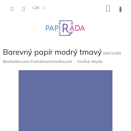
Přejít
NÁKU
na
CZK
obsah
KOŠÍK
Barevný papír modrý tmavý
204721435
Průměrné
Neohodnoceno
Podrobnosti hodnocení
Značka:
Heyda
hodnocení
produktu
je
0,0
z
5
hvězdiček.