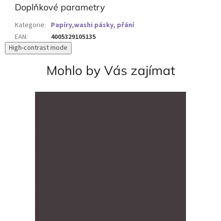
Doplňkové parametry
Kategorie
:
Papíry,washi pásky, přání
EAN
:
4005329105135
High-contrast mode
Mohlo by Vás zajímat