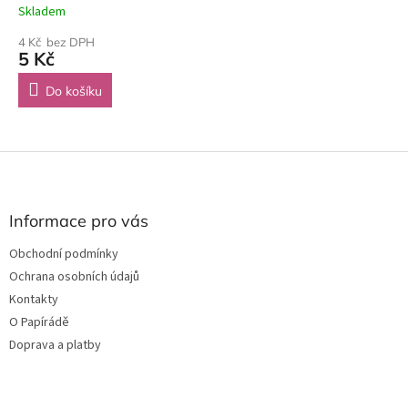
Skladem
4 Kč bez DPH
5 Kč
Do košíku
Z
á
p
a
Informace pro vás
t
Obchodní podmínky
í
Ochrana osobních údajů
Kontakty
O Papírádě
Doprava a platby