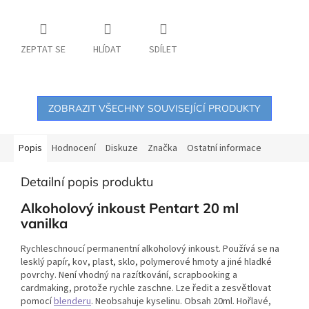
ZEPTAT SE
HLÍDAT
SDÍLET
ZOBRAZIT VŠECHNY SOUVISEJÍCÍ PRODUKTY
Popis
Hodnocení
Diskuze
Značka
Ostatní informace
Detailní popis produktu
Alkoholový inkoust Pentart 20 ml
vanilka
Rychleschnoucí permanentní alkoholový inkoust. Používá se na
lesklý papír, kov, plast, sklo, polymerové hmoty a jiné hladké
povrchy. Není vhodný na razítkování, scrapbooking a
cardmaking, protože rychle zaschne. Lze ředit a zesvětlovat
pomocí
blenderu
. Neobsahuje kyselinu. Obsah 20ml. Hořlavé,