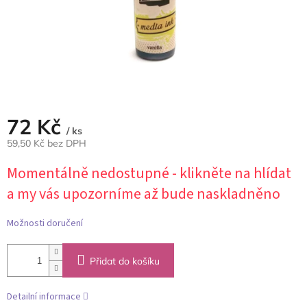
72 Kč
/ ks
59,50 Kč bez DPH
Měrná
Momentálně nedostupné - klikněte na hlídat
cena:
a my vás upozorníme až bude naskladněno
Možnosti doručení
Přidat do košíku
Detailní informace