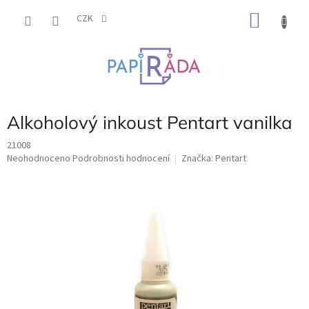
Přejít
NÁKU
na
CZK
obsah
KOŠÍK
Alkoholový inkoust Pentart vanilka
21008
Průměrné
Neohodnoceno
Podrobnosti hodnocení
Značka:
Pentart
hodnocení
produktu
je
0,0
z
5
hvězdiček.