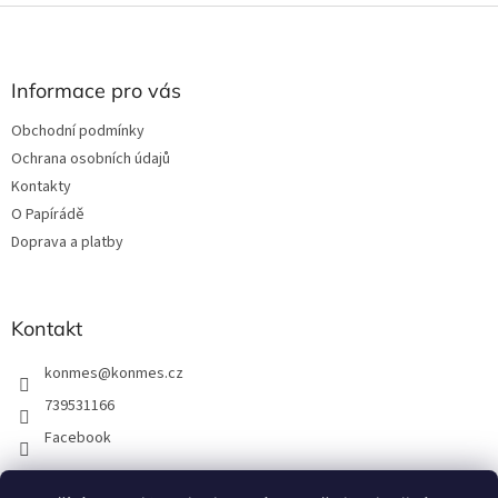
Z
á
p
a
Informace pro vás
t
Obchodní podmínky
í
Ochrana osobních údajů
Kontakty
O Papírádě
Doprava a platby
Kontakt
konmes
@
konmes.cz
739531166
Facebook