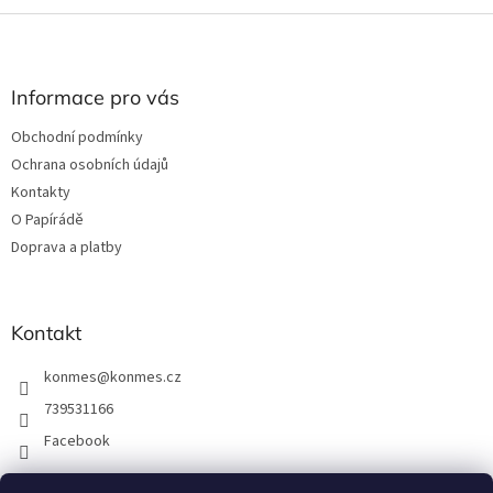
Z
á
p
a
Informace pro vás
t
Obchodní podmínky
í
Ochrana osobních údajů
Kontakty
O Papírádě
Doprava a platby
Kontakt
konmes
@
konmes.cz
739531166
Facebook