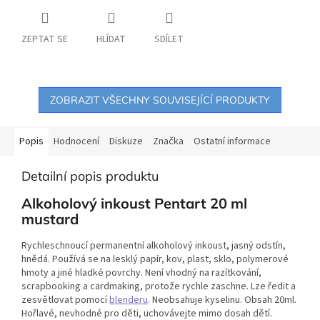
ZEPTAT SE
HLÍDAT
SDÍLET
ZOBRAZIT VŠECHNY SOUVISEJÍCÍ PRODUKTY
Popis
Hodnocení
Diskuze
Značka
Ostatní informace
Detailní popis produktu
Alkoholový inkoust Pentart 20 ml
mustard
Rychleschnoucí permanentní alkoholový inkoust, jasný odstín,
hnědá. Používá se na lesklý papír, kov, plast, sklo, polymerové
hmoty a jiné hladké povrchy. Není vhodný na razítkování,
scrapbooking a cardmaking, protože rychle zaschne. Lze ředit a
zesvětlovat pomocí
blenderu
. Neobsahuje kyselinu. Obsah 20ml.
Hořlavé, nevhodné pro děti, uchovávejte mimo dosah dětí.