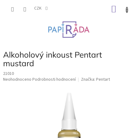
Přejít
NÁKU
na
CZK
obsah
KOŠÍK
Alkoholový inkoust Pentart
mustard
21010
Průměrné
Neohodnoceno
Podrobnosti hodnocení
Značka:
Pentart
hodnocení
produktu
je
0,0
z
5
hvězdiček.