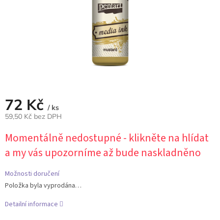
72 Kč
/ ks
59,50 Kč bez DPH
Měrná
Momentálně nedostupné - klikněte na hlídat
cena:
a my vás upozorníme až bude naskladněno
Možnosti doručení
Položka byla vyprodána…
Detailní informace