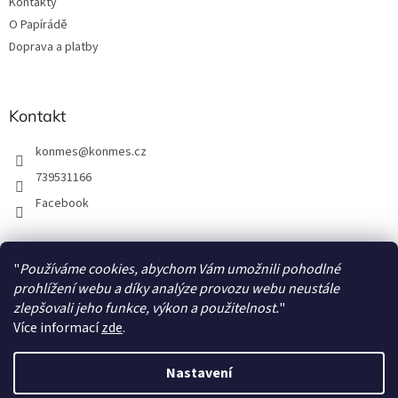
Kontakty
O Papírádě
Doprava a platby
Kontakt
konmes
@
konmes.cz
739531166
Facebook
"
Používáme cookies, abychom Vám umožnili pohodlné
Facebook
prohlížení webu a díky analýze provozu webu neustále
Papíráda
zlepšovali jeho funkce, výkon a použitelnost.
"
Více informací
zde
.
Nastavení
Vytvořil Shoptet