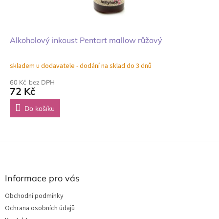
Alkoholový inkoust Pentart mallow růžový
skladem u dodavatele - dodání na sklad do 3 dnů
60 Kč bez DPH
72 Kč
Do košíku
Z
á
p
a
Informace pro vás
t
Obchodní podmínky
í
Ochrana osobních údajů