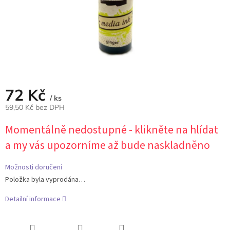
72 Kč
/ ks
59,50 Kč bez DPH
Měrná
Momentálně nedostupné - klikněte na hlídat
cena:
a my vás upozorníme až bude naskladněno
Možnosti doručení
Položka byla vyprodána…
Detailní informace