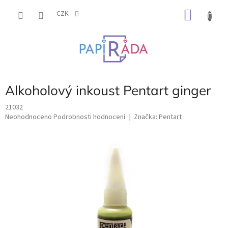
Přejít
NÁKU
na
CZK
obsah
KOŠÍK
Alkoholový inkoust Pentart ginger
21032
Průměrné
Neohodnoceno
Podrobnosti hodnocení
Značka:
Pentart
hodnocení
produktu
je
0,0
z
5
hvězdiček.