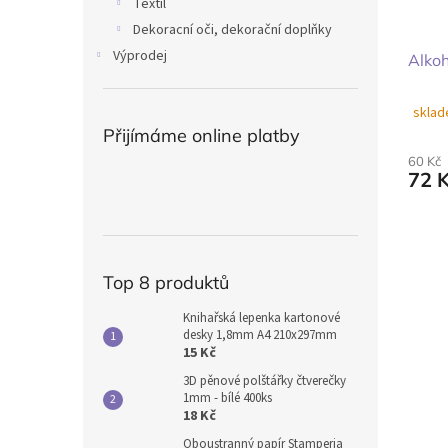
Textil
Dekoracní oči, dekorační doplňky
Výprodej
Alkoh
sklad
Přijímáme online platby
60 Kč
72 
Top 8 produktů
Knihařská lepenka kartonové
desky 1,8mm A4 210x297mm
15 Kč
3D pěnové polštářky čtverečky
1mm - bílé 400ks
18 Kč
Oboustranný papír Stamperia