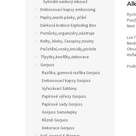
hybridní oxidový inkoust
Alk
Embosovací kapsy embossing
Rych
Papíry,washi pásky, přání
Použí
Dárková krabice Exploding Box
Není
Pomůcky,organizéry,nástroje
Lze 
Knihy, bloky, časopisy,noviny
Neob
Pečetění,vosky,iniciály,pistole
Obsa
Hořl
Třpytky,knoflíky,dekorace
Gorjuss
Podív
Razítka, gumová razítka Gorjuss
Embosovací kapsy Gorjuss
Vyřezávací šablony
Papírové výřezy Gorjuss
Papírové sady Gorjuss
Gorjuss Samolepky
Různé Gorjuss
Dekorace Gorjuss