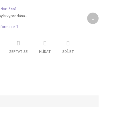
 doručení
Další
byla vyprodána…
produkt
informace
ZEPTAT SE
HLÍDAT
SDÍLET