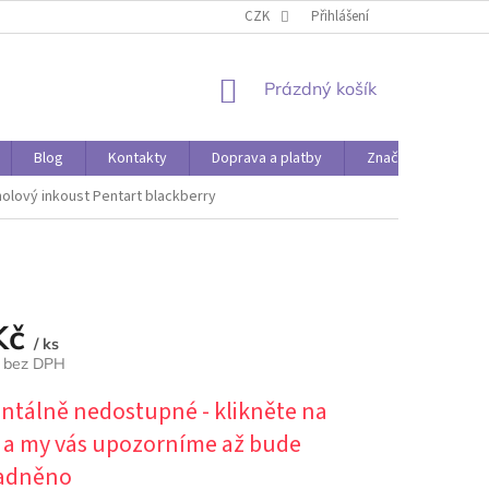
O PAPÍRÁDĚ
DOPRAVA A PLATBY
CZK
Přihlášení
NÁKUPNÍ
Prázdný košík
KOŠÍK
Blog
Kontakty
Doprava a platby
Značky
olový inkoust Pentart blackberry
Kč
/ ks
č bez DPH
tálně nedostupné - klikněte na
t a my vás upozorníme až bude
adněno