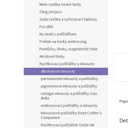
n
Multi razítka české texty
e
Cling,Gorjuss
l
Sada razítka a vyřezávací šablony
Pro děti
Na textil s polštářkem
Prášek na horký embossing
Pomůcky, bloky, magnetické folie
Akrylové bloky
Razítkovací polštářky a inkousty
alkoholové inkousty
permanentní inkousty a polštářky
pigmentové inkousty a polštářky
vintage inkousty a polštářky Ciao
Bella
Popi
embosovací polštářky a inkousty
Inkoustové polštářky Duet Crafter's
Companion
Det
Razítkovací polštářek Oxide Ink