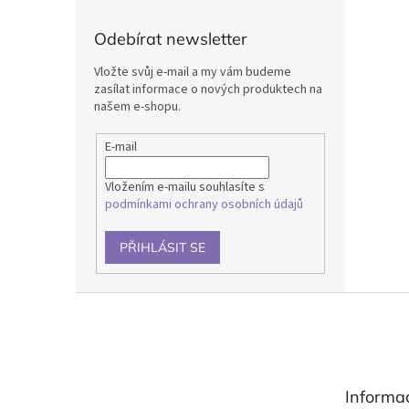
Odebírat newsletter
Vložte svůj e-mail a my vám budeme
zasílat informace o nových produktech na
našem e-shopu.
E-mail
Vložením e-mailu souhlasíte s
podmínkami ochrany osobních údajů
PŘIHLÁSIT SE
Z
á
p
a
t
Informa
í