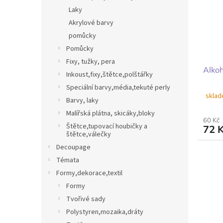
Laky
Akrylové barvy
pomůcky
Pomůcky
Fixy, tužky, pera
Alkoh
Inkoust,fixy,štětce,polštářky
Speciální barvy,média,tekuté perly
sklad
Barvy, laky
Malířská plátna, skicáky,bloky
60 Kč
Štětce,tupovací houbičky a
72 
štětce,válečky
Decoupage
Témata
Formy,dekorace,textil
Formy
Tvořivé sady
Polystyren,mozaika,dráty