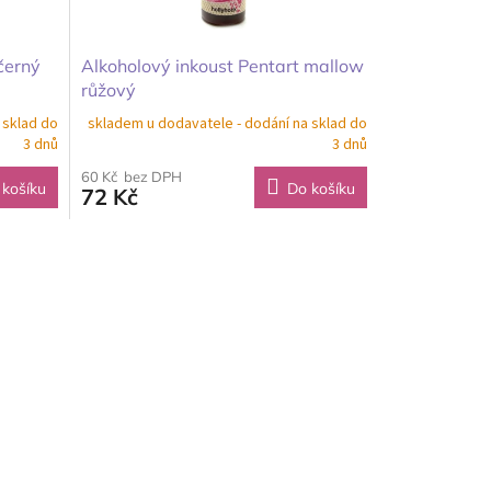
černý
Alkoholový inkoust Pentart mallow
růžový
 sklad do
skladem u dodavatele - dodání na sklad do
3 dnů
3 dnů
60 Kč bez DPH
 košíku
Do košíku
72 Kč