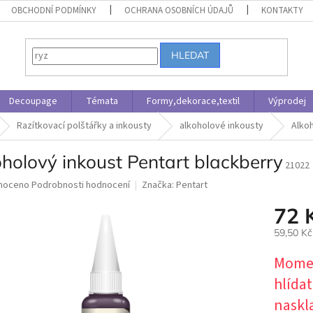
OBCHODNÍ PODMÍNKY
OCHRANA OSOBNÍCH ÚDAJŮ
KONTAKTY
HLEDAT
Decoupage
Témata
Formy,dekorace,textil
Výprodej
Razítkovací polštářky a inkousty
alkoholové inkousty
Alkoh
holový inkoust Pentart blackberry
21022
né
noceno
Podrobnosti hodnocení
Značka:
Pentart
ní
72 
u
59,50 K
Měrná
Momen
cena:
ek.
hlída
naskl