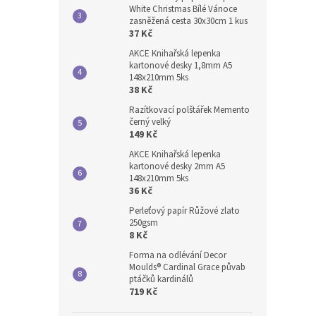
White Christmas Bílé Vánoce
zasněžená cesta 30x30cm 1 kus
37 Kč
AKCE Knihařská lepenka
kartonové desky 1,8mm A5
148x210mm 5ks
38 Kč
Razítkovací polštářek Memento
černý velký
149 Kč
AKCE Knihařská lepenka
kartonové desky 2mm A5
148x210mm 5ks
36 Kč
Perleťový papír Růžové zlato
250gsm
8 Kč
Forma na odlévání Decor
Moulds® Cardinal Grace půvab
ptáčků kardinálů
719 Kč