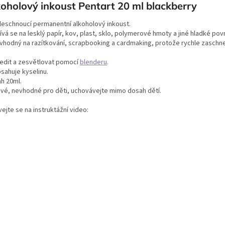
oholový inkoust Pentart 20 ml blackberry
leschnoucí permanentní alkoholový inkoust.
vá se na lesklý papír, kov, plast, sklo, polymerové hmoty a jiné hladké pov
 vhodný na razítkování, scrapbooking a cardmaking, protože rychle zaschne
ředit a zesvětlovat pomocí
blenderu
.
sahuje kyselinu.
h 20ml.
avé, nevhodné pro děti, uchovávejte mimo dosah dětí.
ejte se na instruktážní video: