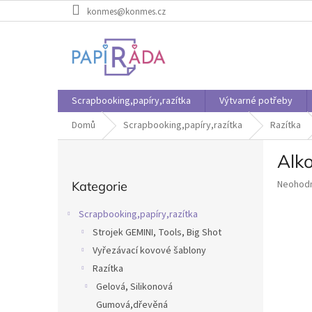
Přejít
konmes@konmes.cz
na
obsah
Scrapbooking,papíry,razítka
Výtvarné potřeby
Domů
Scrapbooking,papíry,razítka
Razítka
P
Alko
o
Přeskočit
s
Průměr
Neohod
Kategorie
kategorie
t
hodnoce
r
produkt
Scrapbooking,papíry,razítka
a
je
Strojek GEMINI, Tools, Big Shot
n
0,0
z
Vyřezávací kovové šablony
n
5
í
Razítka
hvězdič
p
Gelová, Silikonová
a
Gumová,dřevěná