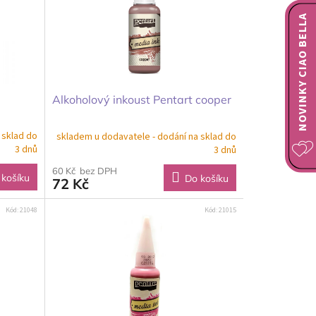
NOVINKY CIAO BELLA
Alkoholový inkoust Pentart cooper
 sklad do
skladem u dodavatele - dodání na sklad do
3 dnů
3 dnů
60 Kč bez DPH
 košíku
Do košíku
72 Kč
Kód:
21048
Kód:
21015