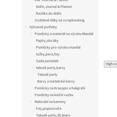
Diář Journal & Planner
Diáře,Journal & Planner
Razítka do diáře
Ozdobné látky na scrapbooking
Výtvarné potřeby
Pomůcky a materiál na výrobu Mandal
Papíry,skicáky
Pomůcky pro výrobu mandal
tužky,pera,fixy
Sada pastelek
High-c
tekuté perly,barvy
Tekuté perly
Barvy a metalické barvy
Pomůcky na Krasopis a Kaligrafii
Pomůcky na knižní vazbu
Malování na kameny
Fixy,popisovače
Tekuté perly,3D linery