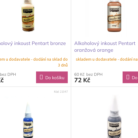
olový inkoust Pentart bronze
Alkoholový inkoust Pentart
oranžová orange
em u dodavatele - dodání na sklad do
skladem u dodavatele - dodání na
3 dnů
 bez DPH
60 Kč bez DPH
Do košíku
Do
Kč
72 Kč
Kód:
21047