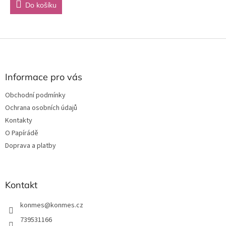
Do košíku
Z
á
p
a
Informace pro vás
t
Obchodní podmínky
í
Ochrana osobních údajů
Kontakty
O Papírádě
Doprava a platby
Kontakt
konmes
@
konmes.cz
739531166