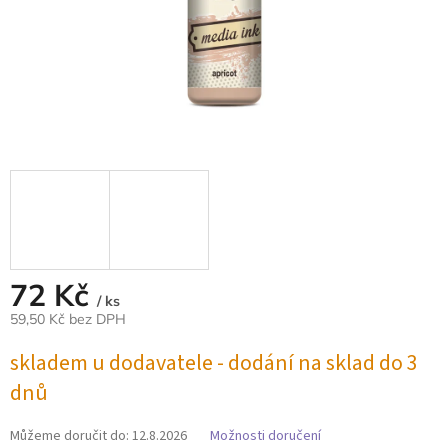
72 Kč
/ ks
59,50 Kč bez DPH
Měrná
skladem u dodavatele - dodání na sklad do 3
cena:
dnů
Můžeme doručit do:
12.8.2026
Možnosti doručení