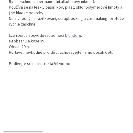
Rychleschnoucí permanentní alkoholový inkoust.
Používá se na lesklý papír, kov, plast, sklo, polymerové hmoty a
jiné hladké povrchy.
Není vhodný na razítkování, scrapbooking a cardmaking, protože
rychle zaschne.
Lze ředit a zesvětlovat pomocí
blenderu
.
Neobsahuje kyselinu.
Obsah 20ml.
Hořlavé, nevhodné pro děti, uchovávejte mimo dosah dětí.
Podívejte se na instruktážní video: