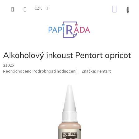
Přejít
NÁKU
na
CZK
obsah
KOŠÍK
Alkoholový inkoust Pentart apricot
21025
Průměrné
Neohodnoceno
Podrobnosti hodnocení
Značka:
Pentart
hodnocení
produktu
je
0,0
z
5
hvězdiček.