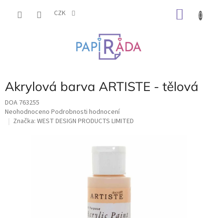
Přejít
NÁKU
na
CZK
obsah
KOŠÍK
Akrylová barva ARTISTE - tělová
DOA 763255
Průměrné
Neohodnoceno
Podrobnosti hodnocení
hodnocení
Značka:
WEST DESIGN PRODUCTS LIMITED
produktu
je
0,0
z
5
hvězdiček.