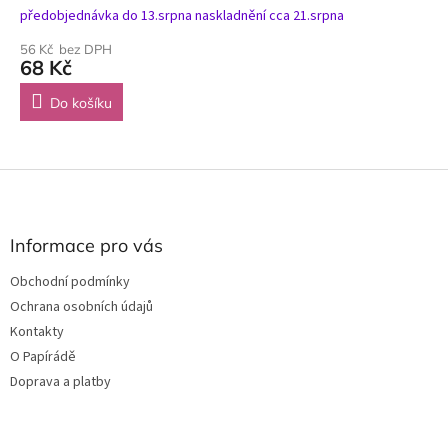
předobjednávka do 13.srpna naskladnění cca 21.srpna
56 Kč bez DPH
68 Kč
Do košíku
Z
á
p
a
Informace pro vás
t
Obchodní podmínky
í
Ochrana osobních údajů
Kontakty
O Papírádě
Doprava a platby