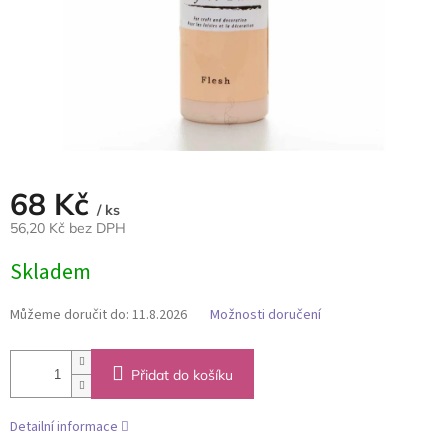
68 Kč
/ ks
56,20 Kč bez DPH
Měrná
Skladem
cena:
Můžeme doručit do:
11.8.2026
Možnosti doručení
Přidat do košíku
Detailní informace