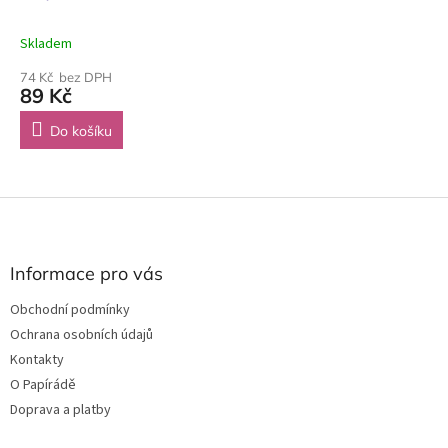
Skladem
74 Kč bez DPH
89 Kč
Do košíku
Z
á
p
a
Informace pro vás
t
Obchodní podmínky
í
Ochrana osobních údajů
Kontakty
O Papírádě
Doprava a platby