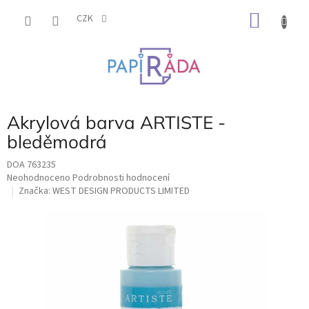
Přejít
NÁKU
na
CZK
obsah
KOŠÍK
Akrylová barva ARTISTE -
bleděmodrá
DOA 763235
Průměrné
Neohodnoceno
Podrobnosti hodnocení
hodnocení
Značka:
WEST DESIGN PRODUCTS LIMITED
produktu
je
0,0
z
5
hvězdiček.