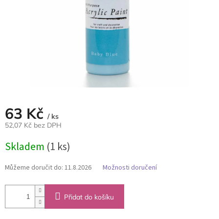
63 Kč
/ ks
52,07 Kč bez DPH
Měrná
Skladem
(1 ks)
cena:
Můžeme doručit do:
11.8.2026
Možnosti doručení
Přidat do košíku