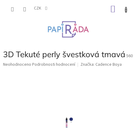
Přejít
NÁKU
na
CZK
obsah
KOŠÍK
3D Tekuté perly švestková tmavá
560
Průměrné
Neohodnoceno
Podrobnosti hodnocení
Značka:
Cadence Boya
hodnocení
produktu
je
0,0
z
5
hvězdiček.