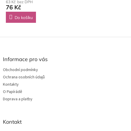
63 Kč bez DPH
76 Kč
Do košíku
Z
á
p
a
Informace pro vás
t
Obchodní podmínky
í
Ochrana osobních údajů
Kontakty
O Papírádě
Doprava a platby
Kontakt