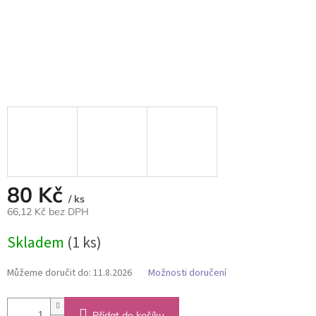
80 Kč
/ ks
66,12 Kč bez DPH
Měrná
Skladem
(1 ks)
cena:
Můžeme doručit do:
11.8.2026
Možnosti doručení
Přidat do košíku