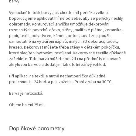
barvy.
Vymačkněte tolik barvy, jak chcete mít perličku velkou.
Doporučujeme aplikovat mírně od sebe, aby se perličky neslily
dohromady. Konturovací lahvička umožňuje dekorování
rozmanitých povrchů: dřevo, stěny, malířské plátno, keramika,
papír, textil, polystyren, kámen, beton, kov. Lze ji použít
samostatně na vytváření nápisů, malých 3D dekorací, teček,
kreseb. Dekorovat můžete třeba stěny v dětském pokojíčku,
které sladíte v bytovými textíliemi. Dekorované textílie důkladně
zažehlete. Tuto barvu můžete použít i na předměty malované
akrylovou barvou a dodat jim tak efetní zářivý vzhled.
Při aplikaci na textil je nutné nechat perličky důkladně
proschnout – 24 hod. a pak zažehlit. Praní z rubu na 30 °C.
Barva je netoxická.
Objem balení 25 ml.
Doplňkové parametry